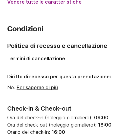
Vedere tutte le caratteristiche
Portata massima persone:
12 persone
Numero di cabine:
5
Condizioni
Numero di posti letto:
12
Numero di bagni:
3
Politica di recesso e cancellazione
Lunghezza:
15.75m
Termini di cancellazione
Larghezza:
4.69m
Pescaggio:
2m
Diritto di recesso per questa prenotazione:
Potenza del motore:
50CV
No.
Per saperne di più
Check-in & Check-out
Ora del check-in (noleggio giornaliero):
09:00
Ora del check-out (noleggio giornaliero):
18:00
Orario del check-in:
16:00