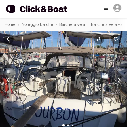
Home
Noleggio barche
Barche a vela
Barche a vela Palm