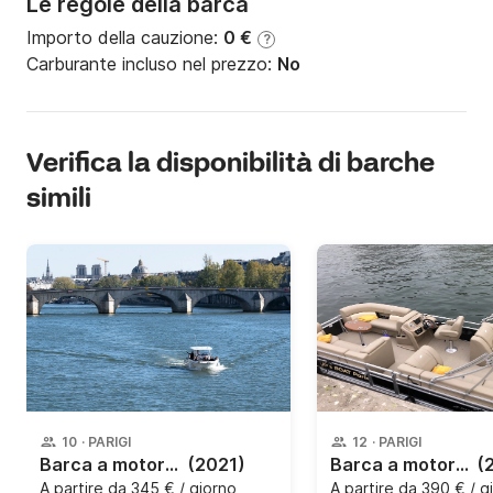
Le regole della barca
Importo della cauzione:
0 €
?
Carburante incluso nel prezzo:
No
Verifica la disponibilità di barche
simili
10
·
PARIGI
12
·
PARIGI
Barca a motore Jeanneau Cap Camarat 7.5 Cc 225CV
(2021)
Barca a motore PONTOON I 130CV
(
A partire da
345 € / giorno
A partire da
390 € / g