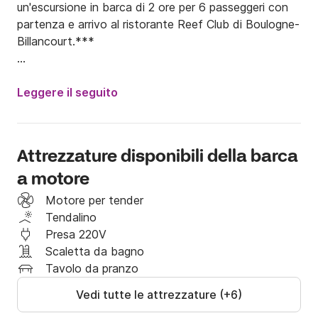
un'escursione in barca di 2 ore per 6 passeggeri con 
partenza e arrivo al ristorante Reef Club di Boulogne-
Billancourt.***

******

Leggere il seguito
Il prezzo è calcolato in base al numero di passeggeri 
(prezzo minimo per 6 persone).

Attrezzature disponibili della barca
Capacità massima: 12 passeggeri.

a motore
Prezzi:

Motore per tender
Tendalino
- Boulogne-Billancourt: €450 per un gruppo fino a 6 
Presa 220V
persone, poi €75 per ogni passeggero aggiuntivo.

Scaletta da bagno
Tavolo da pranzo
- Louvre-Billancourt: €450 per un gruppo fino a 6 
Vedi tutte le attrezzature (+6)
persone, poi €75 per ogni passeggero aggiuntivo.
