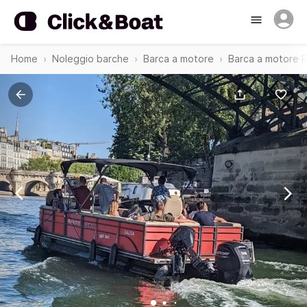
Home
Noleggio barche
Barca a motore
Barca a motore P