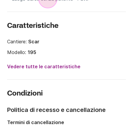
Caratteristiche
Cantiere:
Scar
Modello:
195
Potenza del motore:
40CV
Vedere tutte le caratteristiche
Lunghezza:
5.99m
Anno:
2026
Condizioni
Portata massima persone:
7 persone
Politica di recesso e cancellazione
Termini di cancellazione