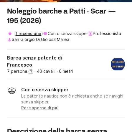
Noleggio barche a Patti · Scar —
195 (2026)
(
1 recensione
)
Con o senza skipper
Professionista
San Giorgio Di Gioiosa Marea
Barca senza patente di
Francesco
7 persone
· 40 cavalli
· 6 metri
?
Con o senza skipper
La patente nautica non è richiesta anche se navighi
senza skipper.
Per saperne di più
Descrizione della barca senza