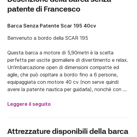
patente di Francesco
Barca Senza Patente Scar 195 40cv
Benvenuto a bordo della SCAR 195 

Questa barca a motore di 5,90metri è la scelta 
perfetta per uscite giornaliere di divertimento e relax.

Un'imbarcazione open di dimensioni compatte ed 
agile, che può ospitare a bordo fino a 6 persone, 
equipaggiata con motore 40 cv (non serve quindi 
avere la patente nautica per guidarla), nonchè con 
tendalino per il sole e doccetta.

Leggere il seguito
Il porto di partenza è quello di Patti, prossimità del 
campo boe di San Giorgio di gioiosa marea, ma posso 
portarti la barca anche a Portorosa e Milazzo.

Attrezzature disponibili della barca
Noleggiando la Scar 195 potrai ammirare le stupende 