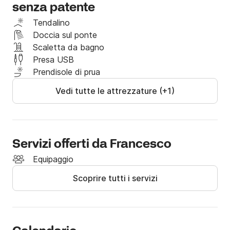
senza patente
coste Tirreniche in completo relax ed autonomia. 
Avrai l'opportunità di scoprire calette e coste 
Tendalino
raggiungibili solo via mare.

Doccia sul ponte
Ti consiglio di ammirare il fascino dell'antico Santuario 
Scaletta da bagno
della Madonna nera del Tindari dal mare e fare 
Presa USB
snorkeling alla "Pietra in mezzo al mare" (di fronte alla 
Prendisole di prua
città di Patti).

Vedi tutte le attrezzature (+1)
Contattami su Click & Boat per avere altre 
informazioni.
Servizi offerti da Francesco
Equipaggio
Scoprire tutti i servizi