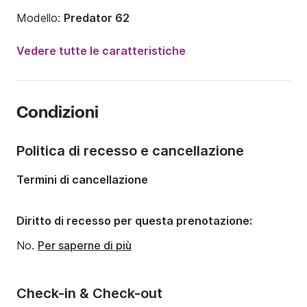
Modello:
Predator 62
Anno:
2008 (Refittato nel 2025)
Vedere tutte le caratteristiche
Lunghezza:
19.2m
Portata massima persone:
12 persone
Condizioni
Equipaggio:
1 membro
Numero di cabine:
3
Politica di recesso e cancellazione
Numero di posti letto:
6
Termini di cancellazione
Numero di bagni:
2
Potenza del motore:
1600CV
Diritto di recesso per questa prenotazione:
No.
Per saperne di più
Check-in & Check-out