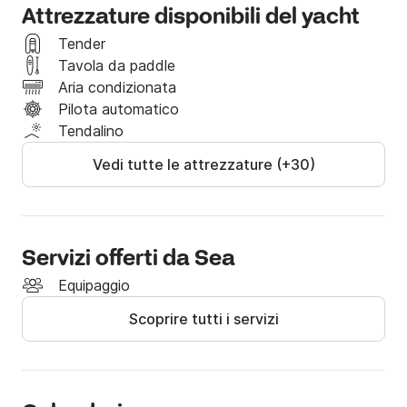
dall'equipaggio.

Attrezzature disponibili del yacht
Dispone inoltre di tutti i comfort e le attrezzature per 
la vita di bordo.

Tender
Tavola da paddle
Rufus si distingue dagli altri Predator 62; è uno 
Aria condizionata
spettacolo puro vederlo navigare e l'aggressività che 
Pilota automatico
mostra sull'acqua. Un'ottima scelta per scoprire la 
Tendalino
Costa Brava! Vi aspettiamo!
Vedi tutte le attrezzature (+30)
Servizi offerti da Sea
Equipaggio
Scoprire tutti i servizi