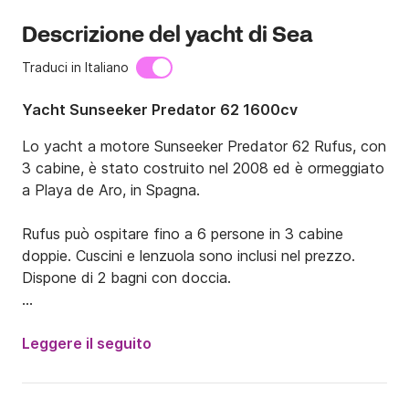
Descrizione del yacht di Sea
Traduci in Italiano
Yacht Sunseeker Predator 62 1600cv
Lo yacht a motore Sunseeker Predator 62 Rufus, con 
3 cabine, è stato costruito nel 2008 ed è ormeggiato 
a Playa de Aro, in Spagna.

Rufus può ospitare fino a 6 persone in 3 cabine 
doppie. Cuscini e lenzuola sono inclusi nel prezzo. 
Dispone di 2 bagni con doccia.

L'imbarcazione è dotata di tutta l'elettronica 
necessaria, un nuovo e potente stereo, una TV a 
Leggere il seguito
schermo piatto con Netflix, internet a bordo e un 
tender per scendere in spiaggia accompagnati 