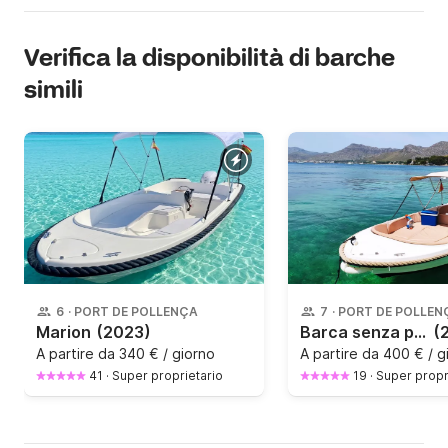
Verifica la disponibilità di barche
simili
6
·
PORT DE POLLENÇA
7
·
PORT DE POLLEN
Marion
(2023)
Barca senza patente MARION 500 CLASSIC
(
A partire da
340 € / giorno
A partire da
400 € / g
41
·
Super proprietario
19
·
Super propr