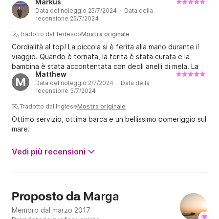
Markus
barca. Eravamo in 6, tutti adulti e c'era molto spazio. La
Data del noleggio 25/7/2024 · Data della
barca era facile da manovrare e ancorare. Non vedo l'ora di
recensione 25/7/2024
farlo di nuovo l'anno prossimo.
Tradotto dal Tedesco
Mostra originale
Cordialità al top! La piccola si è ferita alla mano durante il
viaggio. Quando è tornata, la ferita è stata curata e la
bambina è stata accontentata con degli anelli di mela. La
Matthew
barca è divertente, ma è necessario assicurarsi che non ci
M
Data del noleggio 2/7/2024 · Data della
sia vento poiché le onde sono molto alte. Nel complesso è
recensione 3/7/2024
stata un'ottima esperienza.
Tradotto dal Inglese
Mostra originale
Ottimo servizio, ottima barca e un bellissimo pomeriggio sul
mare!
Vedi più recensioni
Marga
Proposto da
Membro dal marzo 2017