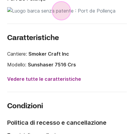
Caratteristiche
Cantiere:
Smoker Craft Inc
Modello:
Sunshaser 7516 Crs
Potenza del motore:
15CV
Vedere tutte le caratteristiche
Lunghezza:
4.85m
Anno:
2015
Condizioni
Portata massima persone:
6 persone
Politica di recesso e cancellazione