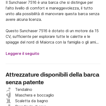
Il Sunchaser 7516 è una barca che si distingue per 
l'alto livello di comfort e maneggevolezza, il tutto 
unito alla possibilità di manovrare questa barca senza 
avere alcuna licenza.

Questo Sunchaser 7516 è dotato di un motore da 15 
CV, sufficiente per esplorare tutte le calette e le 
spiagge del nord di Maiorca con la famiglia o gli amici.

Questa barca dispone di numerosi accessori per 
rendere il vostro viaggio il più confortevole possibile, 
Leggere il seguito
tendalino, scaletta da bagno, doccia, impianto audio 
con radio FM, tavolo centrale e un'ampia zona 
solarium.

Attrezzature disponibili della barca
senza patente
incluso nel prezzo

Solarium

Tendalino
tenda da sole

Maschera e boccaglio
· Scala a pioli

Scaletta da bagno
· Ancora
