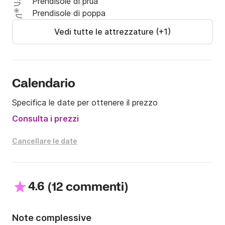
Prendisole di prua
Piattaforme di poppa

Prendisole di poppa
frigorifero Coleman

Vedi tutte le attrezzature (+1)
I.V.A

Non incluso nel prezzo

· Benzina

· Cibo e bevande
Calendario
Specifica le date per ottenere il prezzo
Consulta i prezzi
Cancellare le date
4.6
(
)
12 commenti
Note complessive