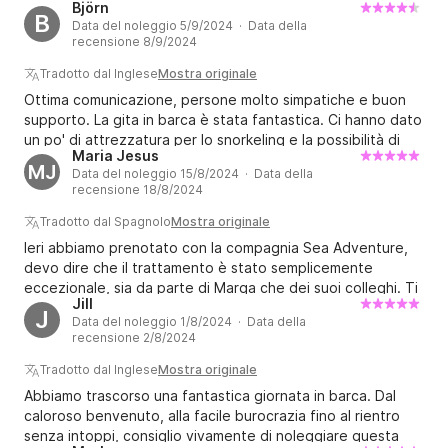
Björn
batteria della barca a noleggio era scarica. Tuttavia, il
B
Data del noleggio 5/9/2024 · Data della
problema è stato risolto molto rapidamente e con
recensione 8/9/2024
professionalità. Altamente consigliato, personale gentile e
professionale!
Tradotto dal Inglese
Mostra originale
Ottima comunicazione, persone molto simpatiche e buon
supporto. La gita in barca è stata fantastica. Ci hanno dato
un po' di attrezzatura per lo snorkeling e la possibilità di
Maria Jesus
prendere in prestito una sound box, ma abbiamo usato la
MJ
Data del noleggio 15/8/2024 · Data della
nostra scatola bluetooth. Prendi del ghiaccio e delle
recensione 18/8/2024
bevande fresche perché c'è una borsa frigo sulla barca.
Fantastiche 8 ore in mare. Sarebbe stato bello se avessimo
Tradotto dal Spagnolo
Mostra originale
avuto una doccia con acqua pulita sulla barca e un sistema
Ieri abbiamo prenotato con la compagnia Sea Adventure,
audio integrato perché era rotto. Ma tutto sommato
devo dire che il trattamento è stato semplicemente
davvero fantastico e bello
eccezionale, sia da parte di Marga che dei suoi colleghi. Ti
Jill
guidano molto bene se sei un marinaio inesperto e ti
J
Data del noleggio 1/8/2024 · Data della
aiutano in ogni momento. 10/10 in tutti gli aspetti valutabili,
recensione 2/8/2024
senza dubbio lo ripeteremo.
Tradotto dal Inglese
Mostra originale
Abbiamo trascorso una fantastica giornata in barca. Dal
caloroso benvenuto, alla facile burocrazia fino al rientro
senza intoppi, consiglio vivamente di noleggiare questa