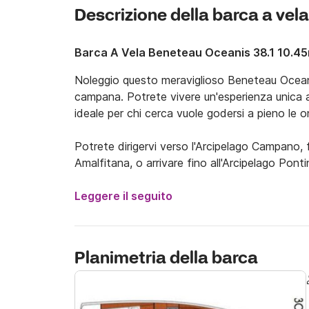
Descrizione della barca a vela
Barca A Vela Beneteau Oceanis 38.1 10.4
Noleggio questo meraviglioso Beneteau Oceanis
campana. Potrete vivere un'esperienza unica a
ideale per chi cerca vuole godersi a pieno le o
Potrete dirigervi verso l'Arcipelago Campano, f
Amalfitana, o arrivare fino all'Arcipelago Pontin
L'imbarcazione dispone di ampi spazi prendisol
Leggere il seguito
mare, anche con qualche tuffo. A poppa, inol
lunghe ore di sole e di mare!

Planimetria della barca
All'interno sono presenti 3 cabine matrimonial
e una spaziosa dinette ideale per pranzi e cen
persone, disponendo di 8 posti letto.
