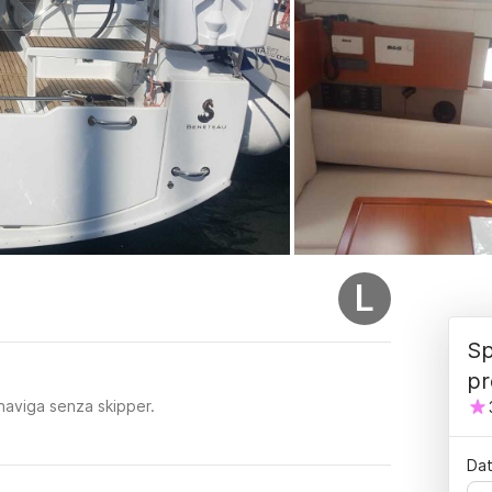
L
Sp
pr
naviga senza skipper.
Dat