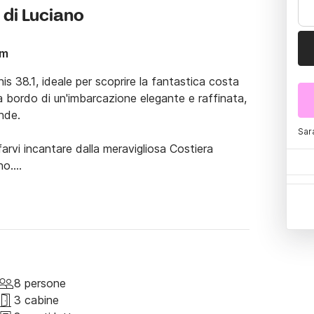
 di Luciano
5m
 38.1, ideale per scoprire la fantastica costa 
 bordo di un'imbarcazione elegante e raffinata, 
nde.

Sar
arvi incantare dalla meravigliosa Costiera 
o.

e che vi permetteranno di godervi a pieno il 
tre, un comodo pozzetto vi accoglierà dopo 
i, 2 bagni, una cucina completa di ogni comfort 
e in compagnia. La barca può ospitare fino a 8 
8 persone
3 cabine