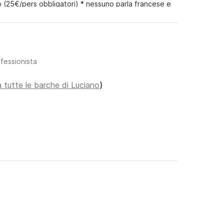
nizio (25€/pers obbligatori) * nessuno parla francese e
(vetro e ceramica); poco sicuro nella navigazione *
, sale, pepe, olio....) * deposito da depositare con
assare Click&Boat.....????!!!????
ofessionista
 tutte le barche di Luciano
)