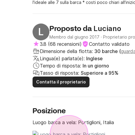
l'ideale alle 7 sulla barca * costi poco chiari all'i
soprattutto pochissimo inglese * stoviglie "dure" 
nessun 'starter kit' per sopravvivere (asciugapiatti
l'affittuario..... quindi qual è il vantaggio di non p
Luciano
Proposto da
L
Membro dal giugno 2017
·
Proprietario pr
3.8
(
68 recensioni
)
Contatto validato
Dimensione della flotta:
30 barche (
guarda
Lingua(e) parlata(e):
Inglese
Tempo di risposta:
In un giorno
Tasso di risposta:
Superiore a 95%
Contatta il proprietario
Posizione
Luogo barca a vela:
Portiglioni, Italia