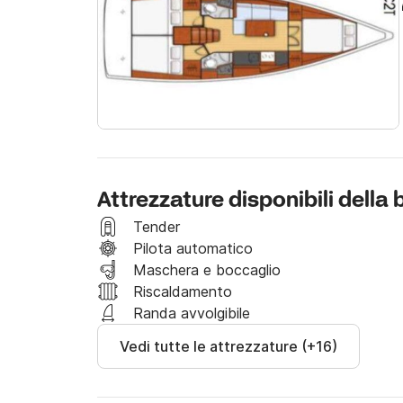
Non esitate a contattarmi su Click&Boat per 
vivere ricordi indimenticabili in compagnia della
per ricevere un’offerta personalizzata che po
Attrezzature disponibili della 
Tender
Pilota automatico
Maschera e boccaglio
Riscaldamento
Randa avvolgibile
Vedi tutte le attrezzature (+16)