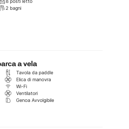
8 posti letto
prenotare questo splendida imbarcazione e 
2 bagni
 vostra famiglia e dei vostri amici! Scriveteci 
ssa soddisfare a pieno ogni vostro desiderio.
barca a vela
Tavola da paddle
Elica di manovra
Wi-Fi
Ventilatori
Genoa Avvolgibile