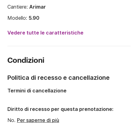
Cantiere:
Arimar
Modello:
5.90
Potenza del motore:
90CV
Vedere tutte le caratteristiche
Lunghezza:
5.85m
Anno:
2020 (Refittato nel 2022)
Condizioni
Portata massima persone:
7 persone
Politica di recesso e cancellazione
Termini di cancellazione
Diritto di recesso per questa prenotazione:
No.
Per saperne di più