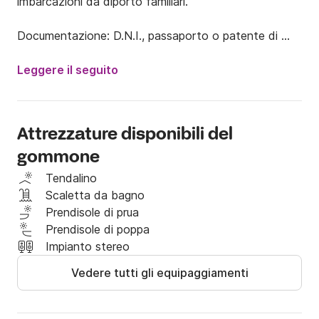
imbarcazioni da diporto familiari.

Documentazione: D.N.I., passaporto o patente di 
guida e titolo di navigazione.

Leggere il seguito
Abbiamo anche un modello per:

100 euro (mezza giornata) e 150 euro (giornata 
intera)

Attrezzature disponibili del
gommone
Il prezzo include:

- IVA

Tendalino
- Assicurazione

Scaletta da bagno
- Ormeggio

Prendisole di prua
Prendisole di poppa
Il prezzo NON include:

Impianto stereo
- Carburante

Vedere tutti gli equipaggiamenti
Nota: i ritardi nella restituzione della barca 
costeranno 20 euro per ogni mezz'ora di ritardo.