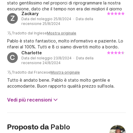
stato gentilissimo nel proporci di riprogrammare la nostra
escursione, dato che il tempo non era dei migliori il giorno
Zackary
della prenotazione. Il gommone era perfetto per le
Z
Data del noleggio 25/8/2024 · Data della
escursioni e il tendalino si è rivelato incredibilmente utile
recensione 25/8/2024
per ripararsi dal sole. Solo lo strano rumore del motore e lo
sterzo un po' rigido hanno leggermente rovinato
Tradotto dal Inglese
Mostra originale
l'esperienza complessiva. Lo consiglio vivamente.
Pablo è stato fantastico, molto informativo e paziente. Lo
rifarei al 100%. Tutti e 8 ci siamo divertiti molto a bordo.
Charlotte
C
Data del noleggio 23/8/2024 · Data della
recensione 24/8/2024
Tradotto dal Francese
Mostra originale
Tutto è andato bene. Pablo è stato molto gentile e
accomodante. Buon rapporto qualità prezzo sull'isola.
Vedi più recensioni
Pablo
Proposto da