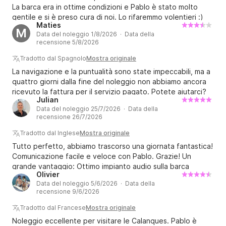
La barca era in ottime condizioni e Pablo è stato molto
gentile e si è preso cura di noi. Lo rifaremmo volentieri :)
Maties
M
Data del noleggio 1/8/2026 · Data della
recensione 5/8/2026
Tradotto dal Spagnolo
Mostra originale
La navigazione e la puntualità sono state impeccabili, ma a
quattro giorni dalla fine del noleggio non abbiamo ancora
ricevuto la fattura per il servizio pagato. Potete aiutarci?
Julian
Data del noleggio 25/7/2026 · Data della
recensione 26/7/2026
Tradotto dal Inglese
Mostra originale
Tutto perfetto, abbiamo trascorso una giornata fantastica!
Comunicazione facile e veloce con Pablo. Grazie! Un
grande vantaggio: Ottimo impianto audio sulla barca
Olivier
Data del noleggio 5/6/2026 · Data della
recensione 9/6/2026
Tradotto dal Francese
Mostra originale
Noleggio eccellente per visitare le Calanques. Pablo è