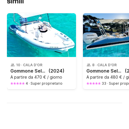
simili
10
·
CALA D'OR
8
·
CALA D'OR
Gommone Selva Marine 640 150CV
(2024)
Gommone Selva Marine W600 115CV
(
A partire da
470 € / giorno
A partire da
480 € / g
4
·
Super proprietario
33
·
Super propr