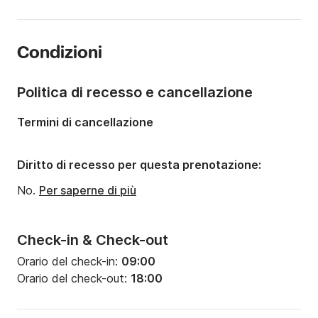
Lunghezza:
6.75m
Anno:
2014
Condizioni
Portata massima persone:
8 persone
Numero di cabine:
1
Politica di recesso e cancellazione
Numero di posti letto:
2
Termini di cancellazione
Diritto di recesso per questa prenotazione:
No.
Per saperne di più
Check-in & Check-out
Orario del check-in:
09:00
Orario del check-out:
18:00