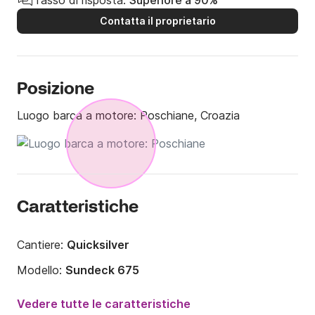
Tasso di risposta:
Superiore a 90%
Contatta il proprietario
I costi del carburante non sono inclusi nel prezzo del 
noleggio.

Sentiti libero di contattarci tramite Click&Boat in 
Posizione
caso di domande.
Luogo barca a motore:
Poschiane, Croazia
Caratteristiche
Cantiere:
Quicksilver
Modello:
Sundeck 675
Potenza del motore:
200CV
Vedere tutte le caratteristiche