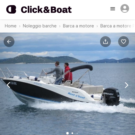
Home
Noleggio barche
Barca a motore
Barca a motore 