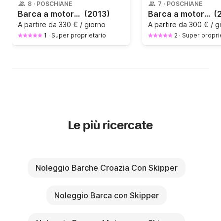
8
·
POSCHIANE
7
·
POSCHIANE
Barca a motore QUICKSILVER ACTIV 675 OPEN 200CV
(2013)
Barca a motore QUICKSILVER Sundeck 605 150CV
(
A partire da
330 € / giorno
A partire da
300 € / g
1
·
Super proprietario
2
·
Super propri
Le più ricercate
Noleggio Barche Croazia Con Skipper
Noleggio Barca con Skipper