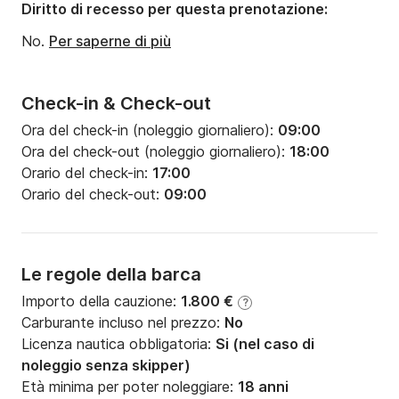
Pescaggio:
2.1m
Diritto di recesso per questa prenotazione:
Potenza del motore:
55CV
No.
Per saperne di più
Check-in & Check-out
Ora del check-in (noleggio giornaliero):
09:00
Ora del check-out (noleggio giornaliero):
18:00
Orario del check-in:
17:00
Orario del check-out:
09:00
Le regole della barca
Importo della cauzione:
1.800 €
?
Carburante incluso nel prezzo:
No
Licenza nautica obbligatoria:
Si (nel caso di
noleggio senza skipper)
Età minima per poter noleggiare:
18 anni