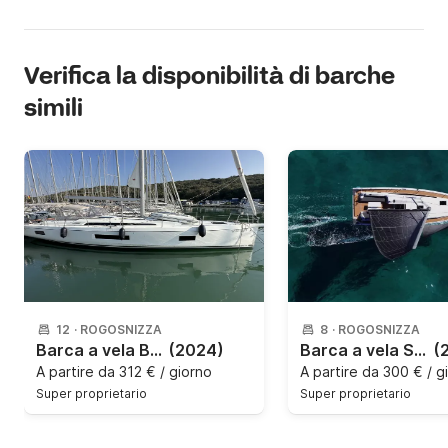
Verifica la disponibilità di barche
simili
12
·
ROGOSNIZZA
8
·
ROGOSNIZZA
Barca a vela Bénéteau Oceanis 51.1 15m
(2024)
Barca a vela Sun Odyssey 380 11m
(
A partire da
312 € / giorno
A partire da
300 € / g
Super proprietario
Super proprietario