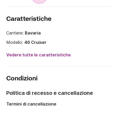
Caratteristiche
Cantiere:
Bavaria
Modello:
46 Cruiser
Anno:
2014
Vedere tutte le caratteristiche
Portata massima persone:
9 persone
Numero di cabine:
4
Condizioni
Numero di posti letto:
9
Numero di bagni:
3
Politica di recesso e cancellazione
Lunghezza:
14.27m
Termini di cancellazione
Larghezza:
4.35m