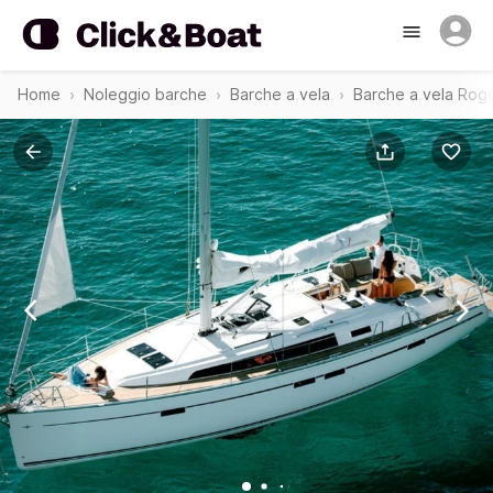
Home
Noleggio barche
Barche a vela
Barche a vela Rog