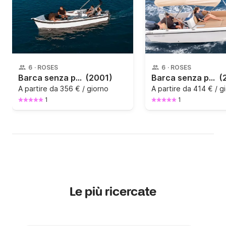
6
·
ROSES
6
·
ROSES
Barca senza patente Silver SILVER 495 15CV
(2001)
Barca senza patente Valory V 495 15CV
(
A partire da
356 € / giorno
A partire da
414 € / g
1
1
Le più ricercate