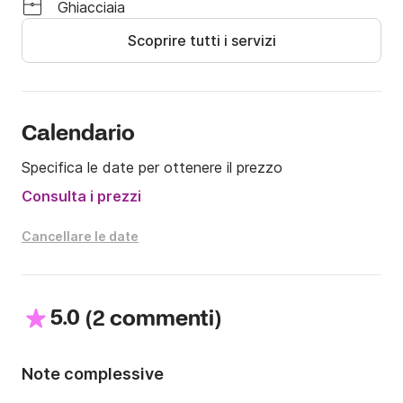
Ghiacciaia
Se non viene presentata tutta la documentazione, la 
Scoprire tutti i servizi
prenotazione e l'importo versato verranno persi.

Vieni a goderti la Costa Brava a bordo del nostro 
semirigido Capelli Tempest 470!
Calendario
Specifica le date per ottenere il prezzo
Consulta i prezzi
Cancellare le date
5.0
(
)
2 commenti
Note complessive