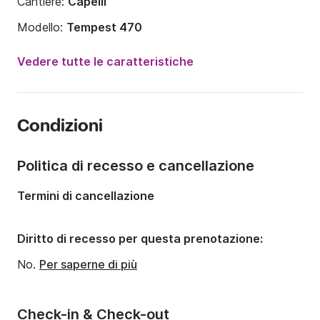
Cantiere:
Capelli
Modello:
Tempest 470
Potenza del motore:
15CV
Vedere tutte le caratteristiche
Lunghezza:
4.7m
Anno:
2022
Condizioni
Portata massima persone:
7 persone
Politica di recesso e cancellazione
Termini di cancellazione
Diritto di recesso per questa prenotazione:
No.
Per saperne di più
Check-in & Check-out