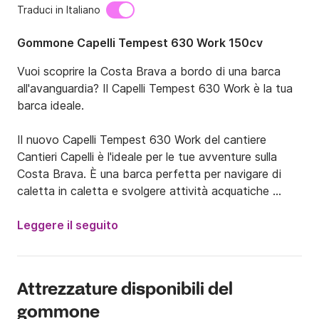
Traduci in Italiano
Gommone Capelli Tempest 630 Work 150cv
Vuoi scoprire la Costa Brava a bordo di una barca 
all'avanguardia? Il Capelli Tempest 630 Work è la tua 
barca ideale.

Il nuovo Capelli Tempest 630 Work del cantiere 
Cantieri Capelli è l'ideale per le tue avventure sulla 
Costa Brava. È una barca perfetta per navigare di 
caletta in caletta e svolgere attività acquatiche 
grazie alla sua ampia prua completamente aperta.

Leggere il seguito
Galleggianti ridisegnati per offrire una migliore 
navigazione a bordo, navigherai tra le onde con 
grande comfort.

Attrezzature disponibili del
gommone
Il Capelli Tempest 630 Work è in perfette condizioni, 