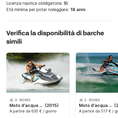
Licenza nautica obbligatoria:
Sì
Età minima per poter noleggiare:
18 anni
Verifica la disponibilità di barche
simili
3
·
ROSES
2
·
ROSES
Moto d'acqua Yamaha FX H0 180 CRUISER 185CV
(2015)
Moto d'acqua Yamaha VX Deluxe 115 110CV
(
A partire da
630 € / giorno
A partire da
517 € / g