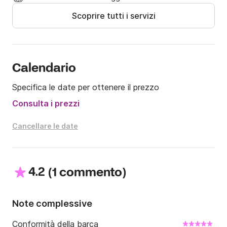
Scoprire tutti i servizi
Documento d'identità / Passaporto

Patente di navigazione

Conferma di prenotazione

Carta di credito per il deposito cauzionale

Calendario
La mancata presentazione di tutta la 
Specifica le date per ottenere il prezzo
documentazione richiesta comporterà la perdita della 
prenotazione e dell'importo versato.
Consulta i prezzi
Cancellare le date
4.2
(
)
1 commento
Note complessive
Conformità della barca