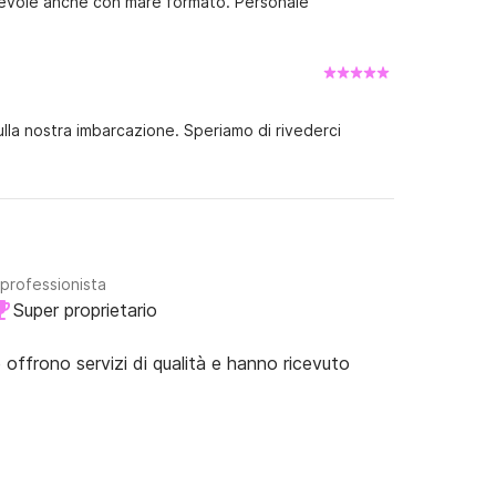
ole anche con mare formato. Personale
sulla nostra imbarcazione. Speriamo di rivederci
 professionista
Super proprietario
e offrono servizi di qualità e hanno ricevuto