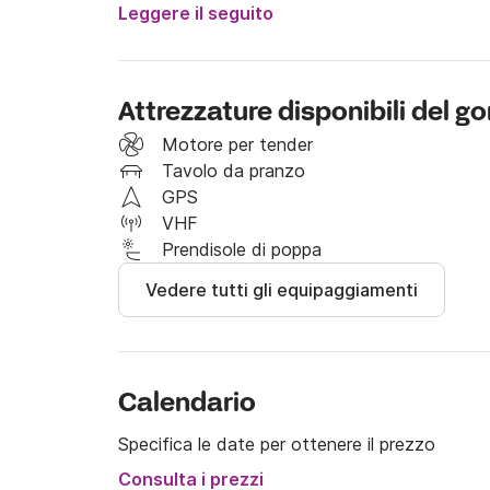
Leggere il seguito
Il prezzo di locazione esclude i costi aggiuntiv
Noleggiando questo gommone potrete visitare l
Attrezzature disponibili del
Ulisse con scorci meravigliosi, numerose grott
raggiungibili facilmente e velocemente e sono u
Motore per tender
Tavolo da pranzo
Prenota ora per passare una giornata di diver
GPS
o la tua famiglia!

VHF
Prendisole di poppa
Non esitate a contattarmi su Click&Boat per ul
Vedere tutti gli equipaggiamenti
Calendario
Specifica le date per ottenere il prezzo
Consulta i prezzi