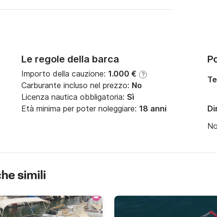
Le regole della barca
Po
Importo della cauzione:
1.000 €
?
Te
Carburante incluso nel prezzo:
No
Licenza nautica obbligatoria:
Sì
Età minima per poter noleggiare:
18 anni
Di
N
che simili