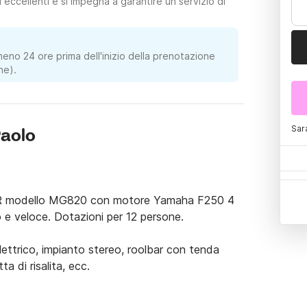
eccellenti e si impegna a garantire un servizio di
meno 24 ore prima dell'inizio della prenotazione
ne).
Sar
Paolo
ER modello MG820 con motore Yamaha F250 4 
e veloce. Dotazioni per 12 persone. 

lettrico, impianto stereo, roolbar con tenda 
 di risalita, ecc. 

 
