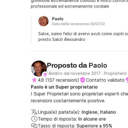
gommone estremamente comodo è molto confortev
professionale ed estremamente cordiale
Paolo
Data della recensione 29/07/22
Salve, siamo felici di avervi avuti come ospiti 
presto Saluti Alessandro
Paolo
Proposto da
Membro dal novembre 2017
·
Proprietario
4.6
(
137 recensioni
)
Contatto validato
Paolo è un Super proprietario
I Super Proprietari sono proprietari esperti ch
recensioni costantemente positive.
Lingua(e) parlata(e):
Inglese, Italiano
Tempo di risposta:
In alcune ore
Tasso di risposta:
Superiore a 95%