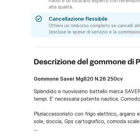
Paolo è un locatario esperto con recensioni 
alta qualità.
Cancellazione flessibile
Ottieni un rimborso completo se cancelli al
(escluse le spese di servizio e la commissio
Descrizione del gommone di 
Gommone Saver Mg820 N.26 250cv
Splendido e nuovissimo battello marca SAV
tempi. E’ necessaria patente nautica. Comodo 
Pluriaccessoriato con frigo elettrico, argano e
sole, doccia, Gps cartografico, comoda scaletta
Tariffa intera giornata dalle ore 9.00 alle 18.00.