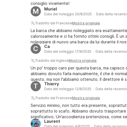
consiglio vivamente!
Muriel
M
Data del noleggio 20/8/2025 · Data della recens
Tradotto dal Francese
Mostra originale
La barca che abbiamo noleggiato era esattamente 
calorosamente e ci ha fornito ottimi consigli. È u
noleggiare di nuovo una barca da lui durante il nos
Ca
C
Data del noleggio 17/8/2025 · Data della recens
Tradotto dal Inglese
Mostra originale
Un po' troppo caro per questa barca, ma capisco ch
abbiamo dovuto farla manualmente, il che è norm
questo, ma non l'abbiamo ottenuto. Il direttore è 
Thierry
T
Data del noleggio 12/8/2025 · Data della recens
Tradotto dal Francese
Mostra originale
Servizio minimo, non tutto era presente, soprattutt
soprattutto lo scafo. Abbiamo dovuto trasportare
significativo. Un'accoglienza pretenziosa, come s
Laurent
Data del noleggio 4/8/2025 · Data della recensi