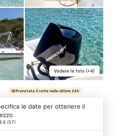
Vedere le foto (+4)
Prenotata 3 volte nelle ultime 24h
ecifica le date per ottenere il
ezzo
4.8
(
57
)