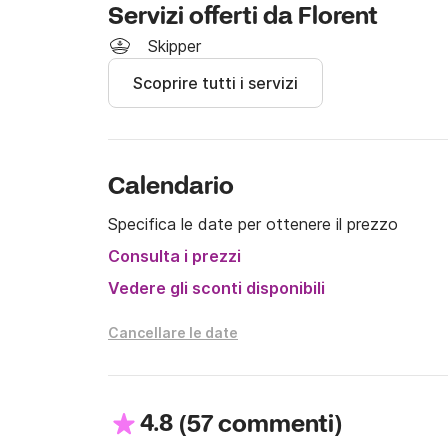
Servizi offerti da Florent
spiagge di sabbia bianca e i ristoranti sul mare
incantevoli porti di pescatori, i borghi collinari
Skipper
Scoprire tutti i servizi
Tariffa skipper da pagare il giorno del noleggio:
€250

Calendario
Noleggio ciambella trainabile o wakeboard: €3
Specifica le date per ottenere il prezzo
Noleggio stand-up paddleboard: €40

Consulta i prezzi
Per maggiori informazioni sulla barca o su possib
messaggio tramite Click&Boat. Sarò lieto di r
Vedere gli sconti disponibili
A presto!
Cancellare le date
4.8
(
)
57 commenti