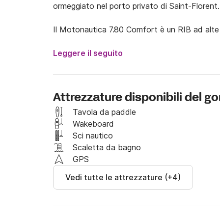
ormeggiato nel porto privato di Saint-Florent.

Il Motonautica 7.80 Comfort è un RIB ad alte 
confortevole.

Leggere il seguito
È equipaggiato con un motore fuoribordo Merc
con amici o familiari, questo gommone è ideale 
Attrezzature disponibili del
L'imbarcazione è dotata di diverse dotazioni:

Salpa ancora elettrico

Tavola da paddle
Ampie zone prendisole a prua e a poppa

Wakeboard
Tendalino parasole

Sci nautico
Tavolo da pranzo

Scaletta da bagno
Gancio di traino per ciambelle gonfiabili e wa
GPS
Ampi vani portaoggetti a prua e a poppa

Vedi tutte le attrezzature (+4)
Ecoscandaglio, GPS Lowrance

Luci di navigazione

Partendo da Saint-Florent, potete dirigervi ve