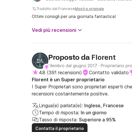
Tradotto dal Francese
Mostra originale
Ottimi consigli per una giornata fantastica!
Vedi più recensioni
Florent
Proposto da
Membro dal giugno 2017
·
Proprietario pr
4.8
(
391 recensioni
)
Contatto validato
Florent è un Super proprietario
I Super Proprietari sono proprietari esperti ch
recensioni costantemente positive.
Lingua(e) parlata(e):
Inglese, Francese
Tempo di risposta:
In un giorno
Tasso di risposta:
Superiore a 95%
Contatta il proprietario