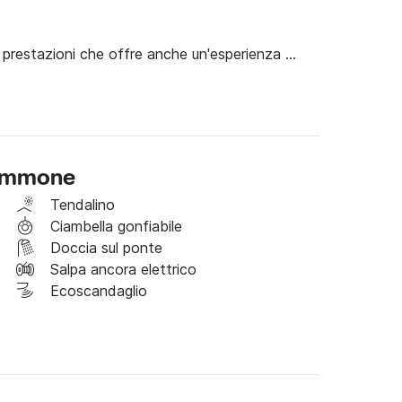
prestazioni che offre anche un'esperienza 
ury da 250 CV. Perfetto per gite di un giorno 
per crociere costiere, relax e sport acquatici.

 gommone
Tendalino
Ciambella gonfiabile
Doccia sul ponte
Salpa ancora elettrico
keboard

Ecoscandaglio
rso la regione di Agriates e godervi le numerose 