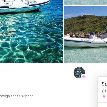
Sp
pr
naviga senza skipper.