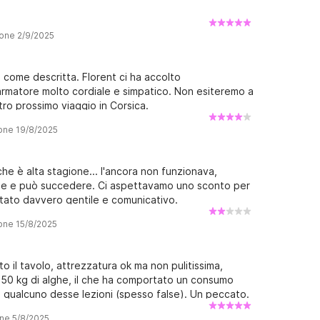
ione 2/9/2025
come descritta. Florent ci ha accolto
n armatore molto cordiale e simpatico. Non esiteremo a
tro prossimo viaggio in Corsica.
ione 19/8/2025
e è alta stagione... l'ancora non funzionava,
ale e può succedere. Ci aspettavamo uno sconto per
stato davvero gentile e comunicativo.
ione 15/8/2025
o il tavolo, attrezzatura ok ma non pulitissima,
 50 kg di alghe, il che ha comportato un consumo
e qualcuno desse lezioni (spesso false). Un peccato.
one 5/8/2025