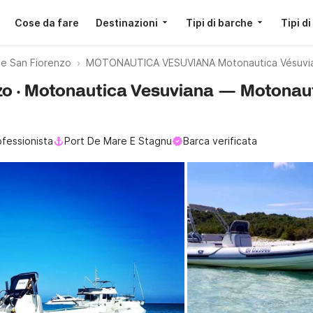
Cose da fare
Destinazioni
Tipi di barche
Tipi di
 San Fiorenzo
MOTONAUTICA VESUVIANA Motonautica Vésuvia
zo · Motonautica Vesuviana — Motonau
ofessionista
Port De Mare E Stagnu
Barca verificata