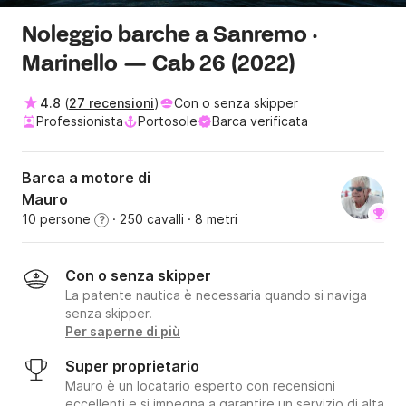
Noleggio barche a Sanremo ·
Marinello — Cab 26 (2022)
4.8
(
27 recensioni
)
Con o senza skipper
Professionista
Portosole
Barca verificata
Barca a motore di
Mauro
10 persone
· 250 cavalli
· 8 metri
?
Con o senza skipper
La patente nautica è necessaria quando si naviga
senza skipper.
Per saperne di più
Super proprietario
Mauro è un locatario esperto con recensioni
eccellenti e si impegna a garantire un servizio di alta