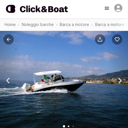
Home
Noleggio barche
Barca a motore
Barca a motore 