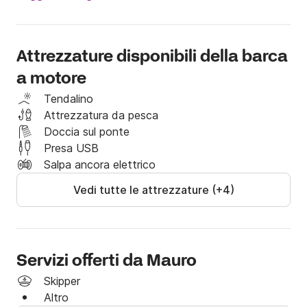
elettrico. Un potente Gps/ecoscandaglio da 9'' con 
lettura dei dati motore completa la dotazione 
elettronica. Un robusto rollbar supporta il doppio 
Attrezzature disponibili della barca
tendalino che garantisce un totale riparo dai raggi 
a motore
solari.   Nella prova odierna, con il pieno di benzina 
(270 lt), acqua (100 lt) e 6 persone ha raggiunto 
Tendalino
tranquillamente 40 nodi. Questa imbarcazione sara' 
Attrezzatura da pesca
disponibile alla locazione, insieme al Jeanneau 
Doccia sul ponte
Prestige, per tutto l' inverno.
Presa USB
Salpa ancora elettrico
Vedi tutte le attrezzature (+4)
Servizi offerti da Mauro
Skipper
Altro