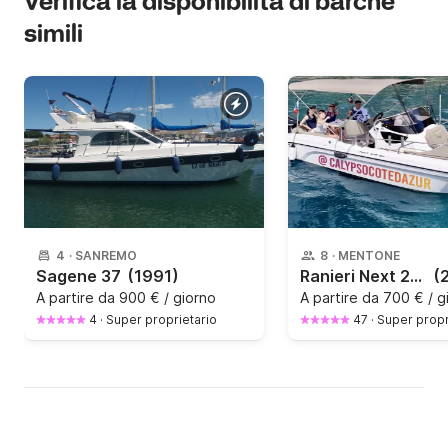
Verifica la disponibilità di barche
simili
4
·
SANREMO
8
·
MENTONE
Sagene 37
(1991)
Ranieri Next 240 sh
(
A partire da
900 € / giorno
A partire da
700 € / g
4
·
Super proprietario
47
·
Super propr