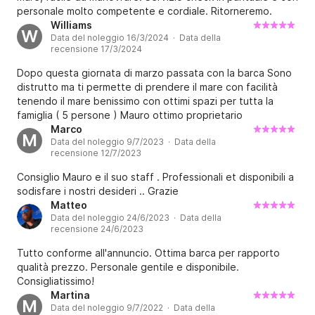
personale molto competente e cordiale. Ritorneremo.
Williams
W
Data del noleggio 16/3/2024 · Data della
recensione 17/3/2024
Dopo questa giornata di marzo passata con la barca Sono
distrutto ma ti permette di prendere il mare con facilità
tenendo il mare benissimo con ottimi spazi per tutta la
famiglia ( 5 persone ) Mauro ottimo proprietario
Marco
M
Data del noleggio 9/7/2023 · Data della
recensione 12/7/2023
Consiglio Mauro e il suo staff . Professionali et disponibili a
sodisfare i nostri desideri .. Grazie
Matteo
Data del noleggio 24/6/2023 · Data della
recensione 24/6/2023
Tutto conforme all'annuncio. Ottima barca per rapporto
qualità prezzo. Personale gentile e disponibile.
Consigliatissimo!
Martina
M
Data del noleggio 9/7/2022 · Data della