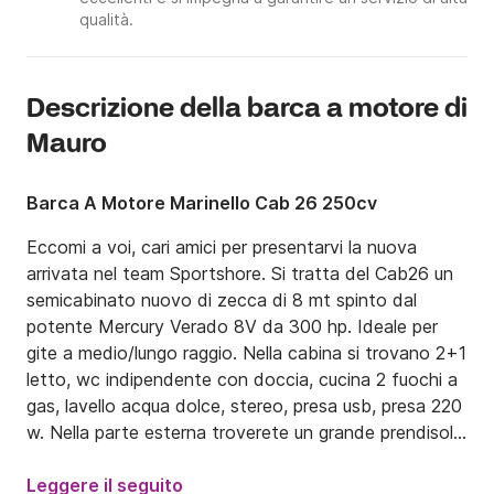
qualità.
Descrizione della barca a motore di
Mauro
Barca A Motore Marinello Cab 26 250cv
Eccomi a voi, cari amici per presentarvi la nuova 
arrivata nel team Sportshore. Si tratta del Cab26 un 
semicabinato nuovo di zecca di 8 mt spinto dal 
potente Mercury Verado 8V da 300 hp. Ideale per 
gite a medio/lungo raggio. Nella cabina si trovano 2+1 
letto, wc indipendente con doccia, cucina 2 fuochi a 
gas, lavello acqua dolce, stereo, presa usb, presa 220 
w. Nella parte esterna troverete un grande prendisole 
a poppa ed uno sulla prua. Comodo sedile di guida 
con 2 posti, doccia e lavandino. Salpaancora 
Leggere il seguito