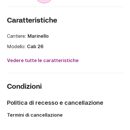
Caratteristiche
Cantiere:
Marinello
Modello:
Cab 26
Potenza del motore:
250CV
Vedere tutte le caratteristiche
Lunghezza:
8m
Anno:
2022
Condizioni
Portata massima persone:
10 persone
Numero di cabine:
1
Politica di recesso e cancellazione
Numero di posti letto:
3
Termini di cancellazione
Numero di bagni:
1