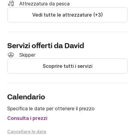
permette di raggiungere le migliori calette nei dintorni 
Attrezzatura da pesca
di Sant Feliu de Guíxols.

Vedi tutte le attrezzature (+3)
Ha una capacità per 5 persone. Idealmente 
dovrebbero esserci 3 o 4 adulti al massimo.
Servizi offerti da David
Skipper
Scoprire tutti i servizi
Calendario
Specifica le date per ottenere il prezzo
Consulta i prezzi
Cancellare le date