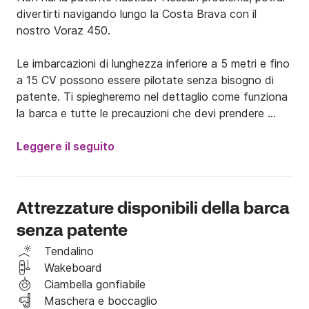
divertirti navigando lungo la Costa Brava con il 
nostro Voraz 450.

Le imbarcazioni di lunghezza inferiore a 5 metri e fino 
a 15 CV possono essere pilotate senza bisogno di 
patente. Ti spiegheremo nel dettaglio come funziona 
la barca e tutte le precauzioni che devi prendere 
durante la navigazione.

Leggere il seguito
Il Voraz è una barca di 4,50 metri ma la sua larghezza 
di oltre 2 metri rende gli interni spaziosi e 
confortevoli. Dispone di un solarium completo a prua, 
Attrezzature disponibili della barca
di una tenda indispensabile nelle calde giornate estive 
senza patente
e di tre ampi gavoni di stivaggio.

Tendalino
Abbiamo il Voraz 450 con motori Yamaha o Mercury 
Wakeboard
da 15 CV. Entrambi offrono le stesse funzionalità. 
Ciambella gonfiabile
Come è evidente, non è una barca veloce ma 
Maschera e boccaglio