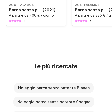
6
·
PALAMÓS
5
·
PALAMÓS
Barca senza patente Marinello Fisherman 16 15CV
(2021)
Barca senza patente Astec Astec Fiber 450 15CV
(
A partire da
400 € / giorno
A partire da
335 € / g
18
15
Le più ricercate
Noleggio barca senza patente Blanes
Noleggio barca senza patente Spagna