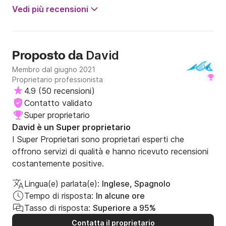
chiusi. Molto reattivo anche sui feedback. In cima !!!! ?
Vedi più recensioni
David
Proposto da
Membro dal giugno 2021
Proprietario professionista
4.9
(
50 recensioni
)
Contatto validato
Super proprietario
David è un Super proprietario
I Super Proprietari sono proprietari esperti che
offrono servizi di qualità e hanno ricevuto recensioni
costantemente positive.
Lingua(e) parlata(e):
Inglese, Spagnolo
Tempo di risposta:
In alcune ore
Tasso di risposta:
Superiore a 95%
Contatta il proprietario