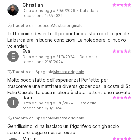
Christian
Data del noleggio 29/6/2026 · Data della
recensione 15/7/2026
Tradotto dal Tedesco
Mostra originale
Tutto come descritto. Il proprietario è stato molto gentile.
La barca era in buone condizioni. La noleggerei di nuovo
volentieri.
Eva
E
Data del noleggio 21/8/2024 · Data della
recensione 21/8/2024
Tradotto dal Spagnolo
Mostra originale
Molto soddisfatto dell'esperienza! Perfetto per
trascorrere una mattinata diversa godendosi la costa di St.
Feliu Guixols. La cosa migliore è stata l'attenzione ricevuta,
Ibon
un 10. Lo ripeteremo sicuramente con David!!
I
Data del noleggio 8/8/2024 · Data della
recensione 8/8/2024
Tradotto dal Spagnolo
Mostra originale
Gentilissimo, ci ha lasciato un frigorifero con ghiaccio
senza farci pagare nessun extra.
Marije