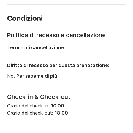
Anno:
2021
Condizioni
Portata massima persone:
5 persone
Numero di posti letto:
2
Politica di recesso e cancellazione
Termini di cancellazione
Diritto di recesso per questa prenotazione:
No.
Per saperne di più
Check-in & Check-out
Orario del check-in:
10:00
Orario del check-out:
18:00