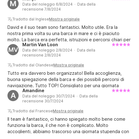
M
Data del noleggio 6/8/2024 · Data della
recensione 7/8/2024
Tradotto dal Inglese
Mostra originale
David e il suo team sono fantastici. Molto utile. Era la
nostra prima volta su una barca in mare e ci è piaciuto
molto. La barca era perfetta, istruzioni e percorsi chiari per
Martin Van Loon
godersi la giornata. Non dimenticare di legare l'anker ?.
MV
Data del noleggio 2/8/2024 · Data della
Ottima esperienza e prenoteremo di nuovo. Click&Boat
recensione 2/8/2024
sovrapprezzi, consiglierei di prenotare direttamente in
loco.
Tradotto dal Olandese
Mostra originale
Tutto era davvero ben organizzato! Bella accoglienza,
buona spiegazione della barca e dei possibili percorsi di
navigazione. Tutto TOP! Consigliato per una giornata
Amandine
divertente sull'acqua (e dentro).
A
Data del noleggio 30/7/2024 · Data della
recensione 30/7/2024
Tradotto dal Francese
Mostra originale
Il team è fantastico, ci hanno spiegato molto bene come
funziona la barca, il che non è complicato. Molto
accoglienti, abbiamo trascorso una giornata stupenda con
bellissime calette consigliate da loro. Lo consiglio ad occhi