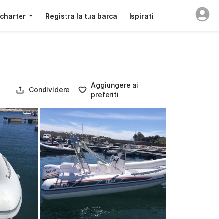
 charter
Registra la tua barca
Ispirati
)
Aggiungere ai
Condividere
preferiti