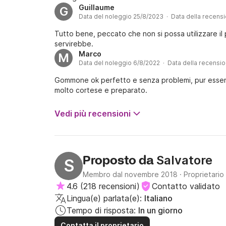
Guillaume
G
Data del noleggio 25/8/2023 · Data della recens
Tutto bene, peccato che non si possa utilizzare il 
servirebbe.
Marco
M
Data del noleggio 6/8/2022 · Data della recensi
Gommone ok perfetto e senza problemi, pur essend
molto cortese e preparato.
Vedi più recensioni
Salvatore
Proposto da
S
Membro dal novembre 2018
·
Proprietario
4.6
(
218 recensioni
)
Contatto validato
Lingua(e) parlata(e):
Italiano
Tempo di risposta:
In un giorno
Contatta il proprietario