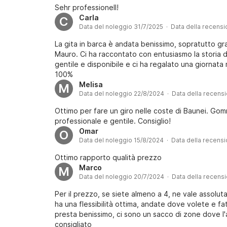
Sehr professionell!
Carla
C
Data del noleggio 31/7/2025 · Data della recens
La gita in barca è andata benissimo, sopratutto gra
Mauro. Ci ha raccontato con entusiasmo la storia d
gentile e disponibile e ci ha regalato una giornata
100%
Melisa
M
Data del noleggio 22/8/2024 · Data della recens
Ottimo per fare un giro nelle coste di Baunei. Go
professionale e gentile. Consiglio!
Omar
O
Data del noleggio 15/8/2024 · Data della recens
Ottimo rapporto qualità prezzo
Marco
M
Data del noleggio 20/7/2024 · Data della recens
Per il prezzo, se siete almeno a 4, ne vale assolut
ha una flessibilità ottima, andate dove volete e fa
presta benissimo, ci sono un sacco di zone dove l
consigliato