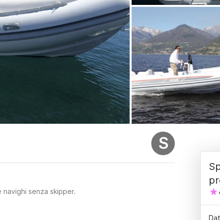
S
Sp
pr
 navighi senza skipper.
Dat