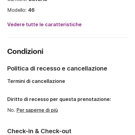
Modello:
46
Anno:
2005 (Refittato nel 2019)
Vedere tutte le caratteristiche
Portata massima persone:
9 persone
Numero di cabine:
3
Condizioni
Numero di posti letto:
6
Numero di bagni:
2
Politica di recesso e cancellazione
Lunghezza:
14m
Termini di cancellazione
Larghezza:
4.5m
Pescaggio:
2m
Diritto di recesso per questa prenotazione:
Potenza del motore:
75CV
No.
Per saperne di più
Check-in & Check-out