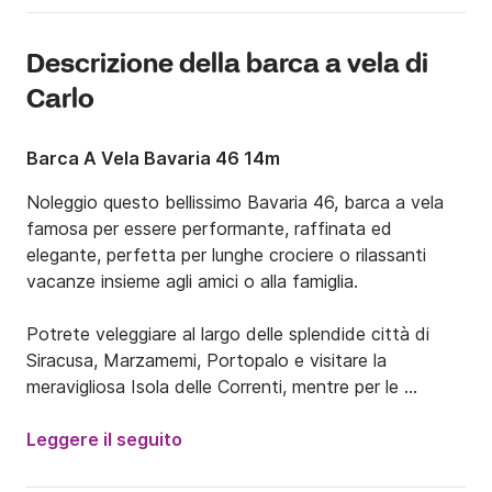
Descrizione della barca a vela di
Carlo
Barca A Vela Bavaria 46 14m
Noleggio questo bellissimo Bavaria 46, barca a vela 
famosa per essere performante, raffinata ed 
elegante, perfetta per lunghe crociere o rilassanti 
vacanze insieme agli amici o alla famiglia. 

Potrete veleggiare al largo delle splendide città di 
Siracusa, Marzamemi, Portopalo e visitare la 
meravigliosa Isola delle Correnti, mentre per le 
vacanze settimanali si potrà impostare la rotta Nord 
verso le Isole Eolie e la rotta Sud verso Malta.

Leggere il seguito