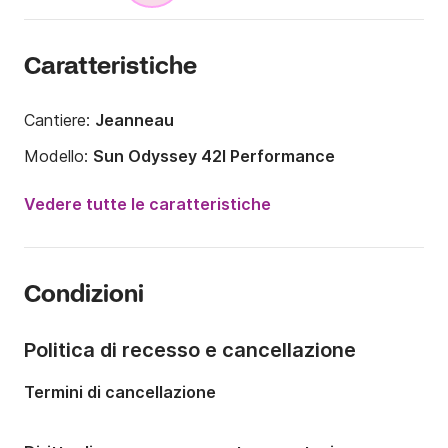
Caratteristiche
Cantiere:
Jeanneau
Modello:
Sun Odyssey 42I Performance
Anno:
2008
Vedere tutte le caratteristiche
Portata massima persone:
9 persone
Numero di cabine:
3
Condizioni
Numero di posti letto:
8
Numero di bagni:
2
Politica di recesso e cancellazione
Lunghezza:
13m
Termini di cancellazione
Larghezza:
4m
Pescaggio:
1.8m