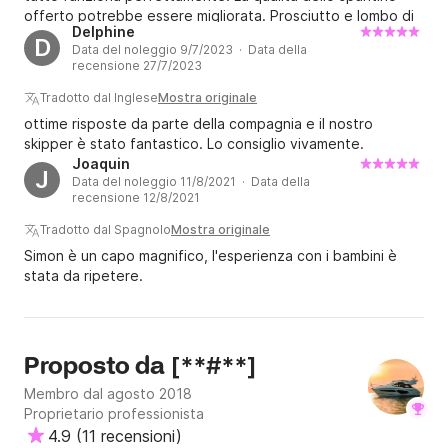
offerto potrebbe essere migliorata. Prosciutto e lombo di
Delphine
bassa qualità. A parte questo, è un charter di alto livello...
D
Data del noleggio 9/7/2023 · Data della
recensione 27/7/2023
Tradotto dal Inglese
Mostra originale
ottime risposte da parte della compagnia e il nostro
skipper è stato fantastico. Lo consiglio vivamente.
Joaquin
J
Data del noleggio 11/8/2021 · Data della
recensione 12/8/2021
Tradotto dal Spagnolo
Mostra originale
Simon è un capo magnifico, l'esperienza con i bambini è
stata da ripetere.
[**#**]
Proposto da
Membro dal agosto 2018
Proprietario professionista
4.9
(
11 recensioni
)