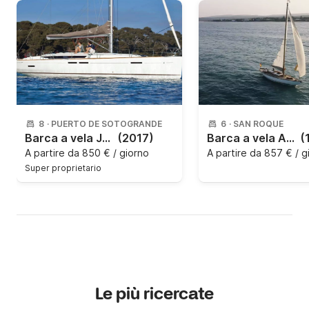
8
·
PUERTO DE SOTOGRANDE
6
·
SAN ROQUE
Barca a vela Jeanneau Sun odyssey 449 13.76m
(2017)
Barca a vela Abekin Rasmussen yawl año 1951 12m
(
A partire da
850 € / giorno
A partire da
857 € / g
Super proprietario
Le più ricercate