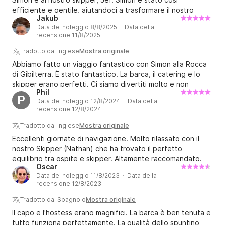
efficiente e gentile, aiutandoci a trasformare il nostro
Jakub
piano last-minute in una prenotazione confermata,
Data del noleggio 8/8/2025 · Data della
venendoci a prendere al porto e assicurandosi che
recensione 11/8/2025
avessimo tutto il necessario per salpare. Jef è stato lo
skipper perfetto. Ci ha fatto sentire al sicuro, divertiti e a
Tradotto dal Inglese
Mostra originale
casa su una barca meravigliosa, dotata di tutto ciò di cui
Abbiamo fatto un viaggio fantastico con Simon alla Rocca
avevamo bisogno. Grazie mille per una giornata perfetta!
di Gibilterra. È stato fantastico. La barca, il catering e lo
skipper erano perfetti. Ci siamo divertiti molto e non
Phil
vediamo l'ora di organizzare un prossimo viaggio con loro.
P
Data del noleggio 12/8/2024 · Data della
recensione 12/8/2024
Tradotto dal Inglese
Mostra originale
Eccellenti giornate di navigazione. Molto rilassato con il
nostro Skipper (Nathan) che ha trovato il perfetto
equilibrio tra ospite e skipper. Altamente raccomandato.
Oscar
Data del noleggio 11/8/2023 · Data della
recensione 12/8/2023
Tradotto dal Spagnolo
Mostra originale
Il capo e l'hostess erano magnifici. La barca è ben tenuta e
tutto funziona perfettamente. La qualità dello spuntino