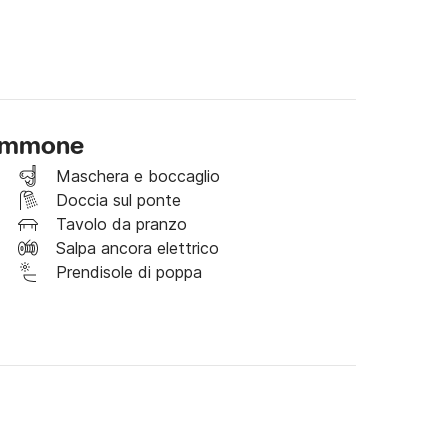
sta escursione di mezza giornata su misura alla 
 nostri skipper professionisti in un viaggio 
ndimenticabili.

 gommone
 in barca

TROGIR O KAŠTELA

Maschera e boccaglio
Doccia sul ponte
Tavolo da pranzo
comportare costi aggiuntivi)

Salpa ancora elettrico
Prendisole di poppa
nto casual, occhiali da sole e acqua
