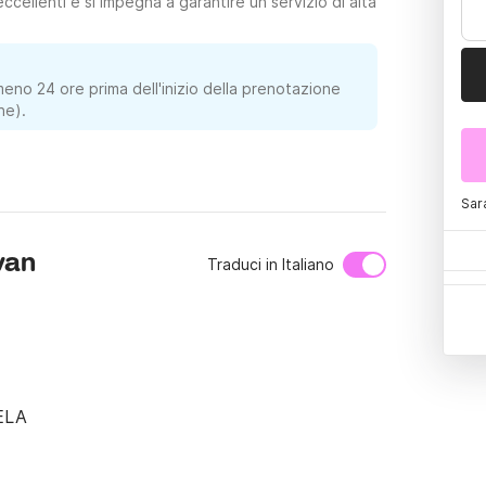
ccellenti e si impegna a garantire un servizio di alta
meno 24 ore prima dell'inizio della prenotazione
ne).
Sar
van
Traduci in Italiano
LA
