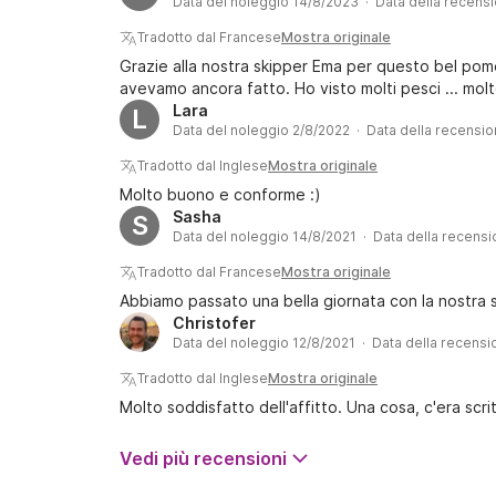
Data del noleggio 14/8/2023 · Data della recens
Tradotto dal Francese
Mostra originale
Grazie alla nostra skipper Ema per questo bel pome
avevamo ancora fatto. Ho visto molti pesci ... mo
Lara
L
Data del noleggio 2/8/2022 · Data della recensi
Tradotto dal Inglese
Mostra originale
Molto buono e conforme :)
Sasha
S
Data del noleggio 14/8/2021 · Data della recens
Tradotto dal Francese
Mostra originale
Abbiamo passato una bella giornata con la nostra
Christofer
Data del noleggio 12/8/2021 · Data della recensi
Tradotto dal Inglese
Mostra originale
Molto soddisfatto dell'affitto. Una cosa, c'era scr
Vedi più recensioni