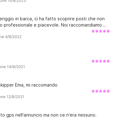
ione 15/8/2023
riggio in barca, ci ha fatto scoprire posti che non
lto professionale e piacevole. Noi raccomandiamo …
one 4/8/2022
ione 14/8/2021
 skipper Ema, mi raccomando
one 12/8/2021
itto gps nell'annuncio ma non ce n'era nessuno.