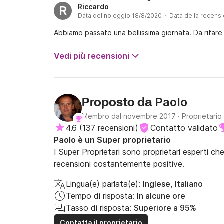
Riccardo
R
Data del noleggio 18/8/2020 · Data della recens
Abbiamo passato una bellissima giornata. Da rifare
Vedi più recensioni
Paolo
Proposto da
Membro dal novembre 2017
·
Proprietario
4.6
(
137 recensioni
)
Contatto validato
Paolo è un Super proprietario
I Super Proprietari sono proprietari esperti ch
recensioni costantemente positive.
Lingua(e) parlata(e):
Inglese, Italiano
Tempo di risposta:
In alcune ore
Tasso di risposta:
Superiore a 95%
Contatta il proprietario