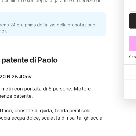
eccellenti e si impegna a garantire un servizio di
meno 24 ore prima dell'inizio della prenotazione
ne).
Sar
 patente di Paolo
520 N.28 40cv
metri con portata di 6 persone. Motore 
enza patente.

co, consolle di guida, tenda per il sole, 
cia acqua dolce, scaletta di risalita, ghiaccia 