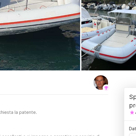
Sp
pr
chiesta la patente.
Dat