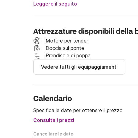
Tariffa intera giornata dalle ore 9.00 alle 18.00.
Leggere il seguito
È possibile avere una tariffa mezza giornata dal
(mandare un messaggio su Click&Boat per chied
Attrezzature disponibili della
giornata disponibili).

Motore per tender
Il carburante è escluso, da pagare in loco.

Doccia sul ponte
Prendisole di poppa
Lo scorcio di costa compreso nelle aree protett
Vedere tutti gli equipaggiamenti
resterà impresso nel cuore con la sua natura: i
Sperlonga ti offrirà un paradiso naturale tutto 
grotte e un mare cristallino per passare una m
Calendario
Specifica le date per ottenere il prezzo
Consulta i prezzi
Cancellare le date