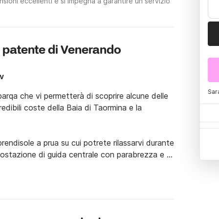
ioni eccellenti e si impegna a garantire un servizio
a patente di Venerando
v
Sar
rqa che vi permetterà di scoprire alcune delle 
credibili coste della Baia di Taormina e la 
endisole a prua su cui potrete rilassarvi durante 
postazione di guida centrale con parabrezza e T 
 proteggerà dal sole per riposarvi all'ombra 
e perciò potrà essere guidata anche senza 
alandovi una indimenticabile esperienza di guida 