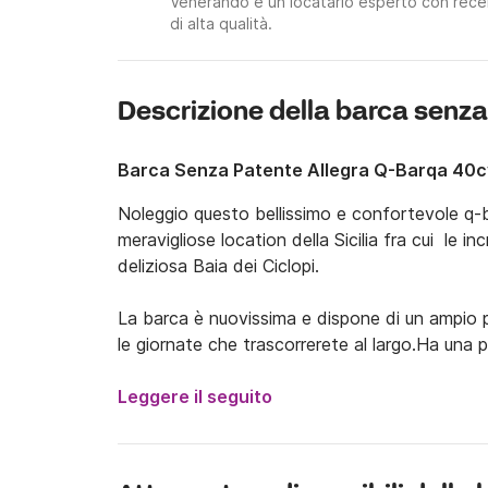
Venerando è un locatario esperto con recens
di alta qualità.
Descrizione della barca senz
Barca Senza Patente Allegra Q-Barqa 40c
Noleggio questo bellissimo e confortevole q-ba
meravigliose location della Sicilia fra cui  le in
deliziosa Baia dei Ciclopi.

La barca è nuovissima e dispone di un ampio pr
le giornate che trascorrerete al largo.Ha una 
top in acciaio inox. Un’ ampissimo tendalino vi
durante le ore più calde della giornata.

Leggere il seguito
La barca è alimentata da un motore da 40 CV 
necessità di possedere la patente nautica, reg