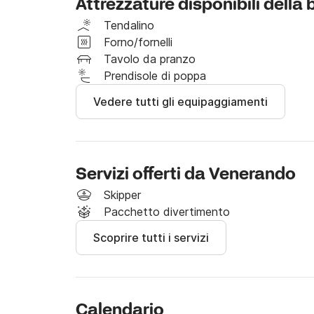
Attrezzature disponibili della
in mare insieme alla vostra famiglia o I vostri am
Tendalino
Il prezzo di noleggio esclude i costi aggiuntiv
Forno/fornelli
Tavolo da pranzo
È possibile richiedere uno skipper a bordo al 
Prendisole di poppa
la giornata intera.

Vedere tutti gli equipaggiamenti
Aspetto i vostri messaggi su Click&Boat per m
Servizi offerti da Venerando
Skipper
Pacchetto divertimento
Scoprire tutti i servizi
Calendario