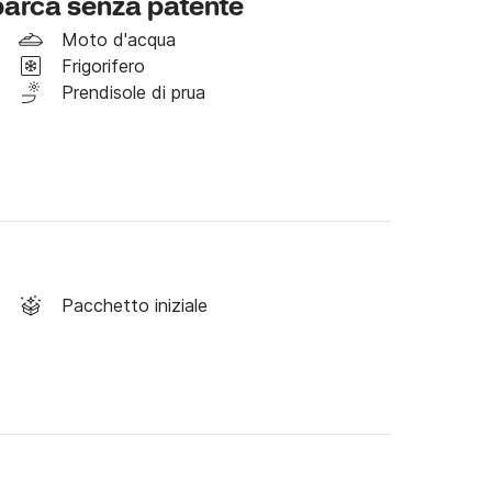
 barca senza patente
ici.

Moto d'acqua
i di carburante, cambusa ed eventuali ormeggi.

Frigorifero
Prendisole di prua
prezzo di 80€ per la mezza giornata e 100€ per 
aggiori informazioni!
Pacchetto iniziale