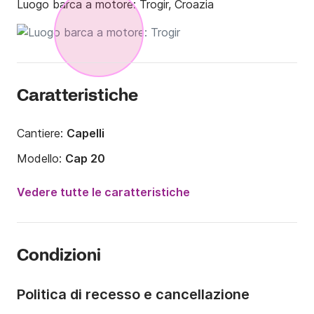
Luogo barca a motore:
Trogir, Croazia
Caratteristiche
Cantiere:
Capelli
Modello:
Cap 20
Potenza del motore:
115CV
Vedere tutte le caratteristiche
Lunghezza:
6.1m
Anno:
2015
Condizioni
Portata massima persone:
6 persone
Politica di recesso e cancellazione