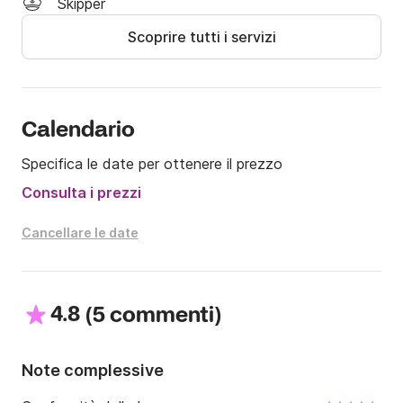
Skipper
Per il noleggio a scafo nudo è necessaria la patente 
Scoprire tutti i servizi
nautica

Il carburante non è incluso nel prezzo

Per qualsiasi domanda, non esitate a contattarci al 
numero Click&Boat.

Calendario
Specifica le date per ottenere il prezzo
A presto!
Consulta i prezzi
Cancellare le date
4.8
(
)
5 commenti
Note complessive