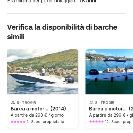
Età minima per poter noleggiare:
18 anni
Verifica la disponibilità di barche
simili
8
·
TROGIR
8
·
TROGIR
Barca a motore QUICKSILVER 675 Activ Open 150CV
(2014)
Barca a motore Quicksilver Activ 675 Open 7.25m 150CV
(
A partire da
290 € / giorno
A partire da
299 € / g
2
·
Super proprietario
12
·
Super propr