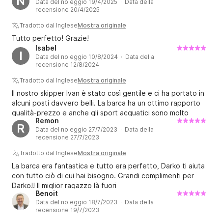
N
Data del noleggio 19/4/2025 · Data della
recensione 20/4/2025
Tradotto dal Inglese
Mostra originale
Tutto perfetto! Grazie!
Isabel
I
Data del noleggio 10/8/2024 · Data della
recensione 12/8/2024
Tradotto dal Inglese
Mostra originale
Il nostro skipper Ivan è stato così gentile e ci ha portato in
alcuni posti davvero belli. La barca ha un ottimo rapporto
qualità-prezzo e anche gli sport acquatici sono molto
Remon
buoni. Ivan ha fatto uno sforzo in più, mostrandoci i delfini
R
Data del noleggio 27/7/2023 · Data della
e tuffandosi e recuperando degli occhiali da sole che
recensione 27/7/2023
abbiamo gettato in mare ?
Tradotto dal Inglese
Mostra originale
La barca era fantastica e tutto era perfetto, Darko ti aiuta
con tutto ciò di cui hai bisogno. Grandi complimenti per
Darko!! Il miglior ragazzo là fuori
Benoit
Data del noleggio 18/7/2023 · Data della
recensione 19/7/2023