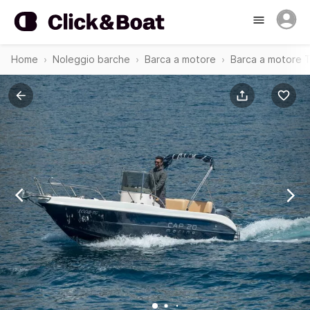
Home
Noleggio barche
Barca a motore
Barca a motore 