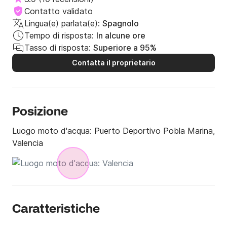
8 ore 800€

Contatto validato
BENZINA NON INCLUSA

Lingua(e) parlata(e):
Spagnolo
Cauzione 300€
Tempo di risposta:
In alcune ore
Tasso di risposta:
Superiore a 95%
Contatta il proprietario
Posizione
Luogo moto d'acqua:
Puerto Deportivo Pobla Marina,
Valencia
Caratteristiche