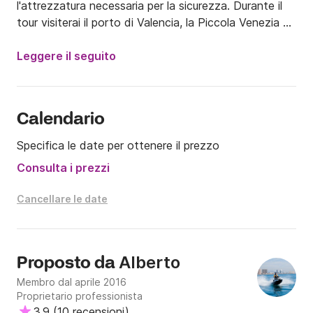
l'attrezzatura necessaria per la sicurezza. Durante il 
tour visiterai il porto di Valencia, la Piccola Venezia o 
esplorerai le profondità del mare. Inoltre noleggiamo 
anche barche. Ti garantiamo il piacere di trascorrere 
Leggere il seguito
una piacevole giornata al mare, lontano dallo stress e 
dal traffico cittadino.

Il prezzo più basso Charter Low Cost.

Calendario
NOLEGGIA IL TUO MOTO D'ACQUA DA 35€!!!

Specifica le date per ottenere il prezzo
PREZZI CON ISTRUTTORE

Consulta i prezzi
30 minuti 80€

Cancellare le date
1 ora 130€

Include benzina, cauzione non necessaria

PREZZI GRATUITI

Alberto
Proposto da
1 ora 115€

Membro dal aprile 2016
2 ore 199€

Proprietario professionista
4 ore 399€

3.9
(
10 recensioni
)