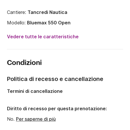
Cantiere:
Tancredi Nautica
Modello:
Bluemax 550 Open
Potenza del motore:
100CV
Vedere tutte le caratteristiche
Lunghezza:
5.5m
Anno:
2011
Condizioni
Portata massima persone:
6 persone
Politica di recesso e cancellazione
Termini di cancellazione
Diritto di recesso per questa prenotazione:
No.
Per saperne di più