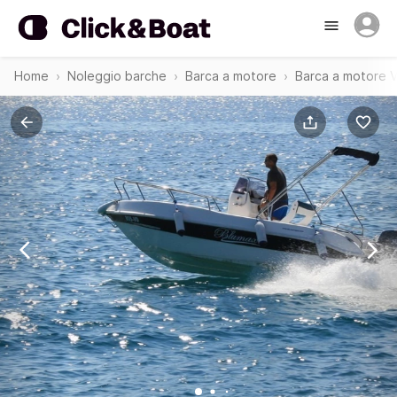
Home
Noleggio barche
Barca a motore
Barca a motore 