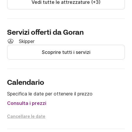
Vedi tutte le attrezzature (+3)
di extra che puoi noleggiare:

- Sci nautico

- Wakeboard

- Tubi

Servizi offerti da Goran
Skipper
-

Scoprire tutti i servizi
Il carburante non è incluso nel prezzo.
Calendario
Specifica le date per ottenere il prezzo
Consulta i prezzi
Cancellare le date