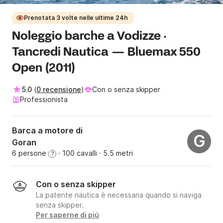
Prenotata 3 volte nelle ultime 24h
Noleggio barche a Vodizze ·
Tancredi Nautica — Bluemax 550
Open (2011)
5.0
(
0 recensione
)
Con o senza skipper
Professionista
Barca a motore di
G
Goran
6 persone
· 100 cavalli
· 5.5 metri
?
Con o senza skipper
La patente nautica è necessaria quando si naviga
senza skipper.
Per saperne di più