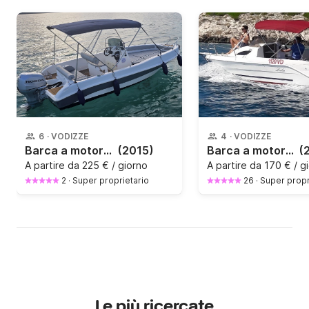
6
·
VODIZZE
4
·
VODIZZE
Barca a motore Blueline Sea Gost 550 Open 100CV
(2015)
Barca a motore Luka M-Sport 525 60CV
(
A partire da
225 € / giorno
A partire da
170 € / g
2
·
Super proprietario
26
·
Super propr
Le più ricercate