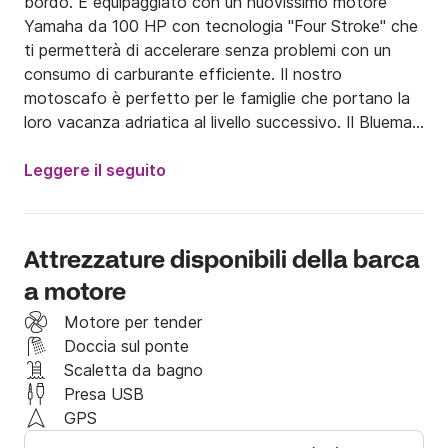
bordo. È equipaggiato con un nuovissimo motore 
Yamaha da 100 HP con tecnologia "Four Stroke" che 
ti permetterà di accelerare senza problemi con un 
consumo di carburante efficiente. Il nostro 
motoscafo è perfetto per le famiglie che portano la 
loro vacanza adriatica al livello successivo. Il Bluemax 
ti farà fare un giro sulle onde o in una laguna vicina 
per prendere il sole e nuotare con la stessa facilità 
Leggere il seguito
che lo rende la scelta perfetta per te.

La città di Vodice si trova vicino alla città di 
Sebenico. È un'importante destinazione turistica per 
Attrezzature disponibili della barca
la Croazia, nonché famosa per la sua scena di festa. 
a motore
Anche se puoi goderti Vodice durante il giorno con il 
nostro motoscafo, c'è molto da fare quando il sole 
Motore per tender
tramonta.

Doccia sul ponte
L'area ha un sacco di piccole isole da visitare e 
Scaletta da bagno
piccole baie, spiagge e calette da esplorare.

Presa USB
GPS
Insieme a questa barca, ti offriamo una vasta gamma 