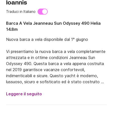
Ioannis
Traduci in Italiano
Barca A Vela Jeanneau Sun Odyssey 490 Helia
14.8m
Nuova barca a vela disponibile dal 1° giugno

Vi presentiamo la nuova barca a vela completamente 
attrezzata e in ottime condizioni Jeanneau Sun 
Odyssey 490. Questa barca a vela appena costruita 
nel 2019 garantisce vacanze confortevoli, 
indimenticabili e sicure. Questo yacht è moderno, 
lussuoso, sicuro e sofisticato ed è stato costruito 
dalla principale società di costruzioni navali Jeanneau. 
La barca a vela dispone di 5 cabine e può ospitare 
Leggere il seguito
fino a 12 persone.

Esplora le bellezze dell'Egeo centrale partendo dal 