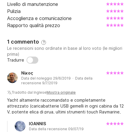
Livello di manutenzione
Pulizia
Accoglienza e comunicazione
Rapporto qualità prezzo
1 commento
?
Le recensioni sono ordinate in base al loro voto (le migliori
prima)
Tradurre
Νίκος
Data del noleggio 29/6/2019 · Data della
recensione 9/7/2019
Tradotto dal Inglese
Mostra originale
Yacht altamente raccomandato e completamente
attrezzato (caricabatterie USB gemelli in ogni cabina da 12
V, potente elica di prua, ultimi strumenti touch Raymarine,
sistema di altoparlanti abilitato Bluetooth, illuminazione a
LED, due frigoriferi, enorme piattaforma da bagno). Il
IOANNIS
Data della recensione 09/07/19
proprietario, Yiannis, è stato molto collaborativo e