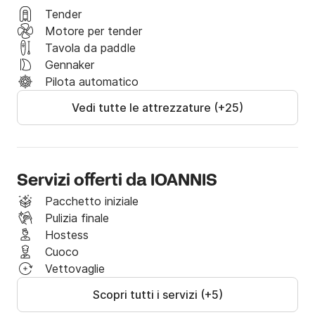
Tender
Inviaci un messaggio attraverso la piattaforma e 
Motore per tender
richiedi una prenotazione!
Tavola da paddle
Gennaker
Pilota automatico
Vedi tutte le attrezzature (+25)
Servizi offerti da IOANNIS
Pacchetto iniziale
Pulizia finale
Hostess
Cuoco
Vettovaglie
Scopri tutti i servizi (+5)