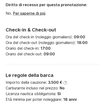
Pescaggio:
2.2m
Diritto di recesso per questa prenotazione:
Potenza del motore:
80CV
No.
Per saperne di più
Check-in & Check-out
Ora del check-in (noleggio giornaliero):
09:00
Ora del check-out (noleggio giornaliero):
18:00
Orario del check-in:
17:00
Orario del check-out:
09:00
Le regole della barca
Importo della cauzione:
3.500 €
?
Carburante incluso nel prezzo:
No
Licenza nautica obbligatoria:
Sì
Età minima per poter noleggiare:
18 anni