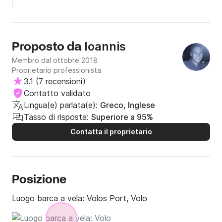
disponibile verso le nostre esigenze. Alcuni problemi minori
legati alla fabbrica erano: assi del pavimento rumorose e
partizione molto sottile tra le cabine di prua). Tieni inoltre
presente che lo yacht è dotato di randa standard, non del
Ioannis
Proposto da
tipo avvolgibile, quindi avrai bisogno di un paio di addetti al
ponte durante il sollevamento in caduta. Nel complesso è
Membro dal ottobre 2018
un'ottima barca da navigare!
Proprietario professionista
3.1
(
7 recensioni
)
Contatto validato
Lingua(e) parlata(e):
Greco, Inglese
Tasso di risposta:
Superiore a 95%
Contatta il proprietario
Posizione
Luogo barca a vela:
Volos Port, Volo