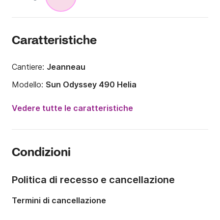
Caratteristiche
Cantiere:
Jeanneau
Modello:
Sun Odyssey 490 Helia
Anno:
2019
Vedere tutte le caratteristiche
Portata massima persone:
12 persone
Numero di cabine:
6
Condizioni
Numero di posti letto:
12
Numero di bagni:
4
Politica di recesso e cancellazione
Lunghezza:
14.8m
Termini di cancellazione
Larghezza:
4.5m