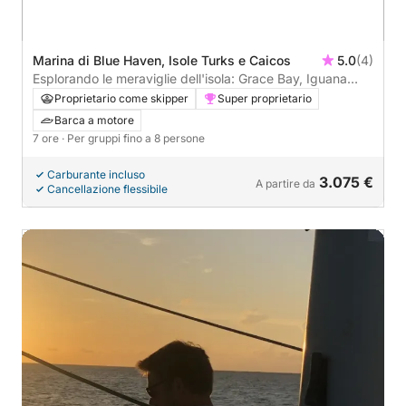
Marina di Blue Haven, Isole Turks e Caicos
5.0
(4)
Esplorando le meraviglie dell'isola: Grace Bay, Iguana
Island, Half Moon Bay e altro ancora
Proprietario come skipper
Super proprietario
Barca a motore
7 ore
· Per gruppi fino a 8 persone
Carburante incluso
3.075 €
A partire da
Cancellazione flessibile