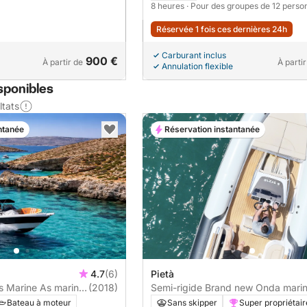
8 heures
· Pour des groupes de 12 perso
Réservée 1 fois ces dernières 24h
Carburant inclus
900 €
À partir de
À partir
Annulation flexible
sponibles
ltats
ntanée
Réservation instantanée
4.7
(6)
Pietà
s Marine As marine
(2018)
Semi-rigide Brand new Onda mari
700 Brand new 2026Onda marine
Bateau à moteur
Sans skipper
Super propriétair