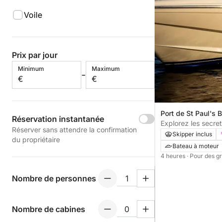
Voile
Prix par jour
Minimum
Maximum
-
€
€
Port de St Paul's B
Réservation instantanée
Paul, Malte
Explorez les secret
Réserver sans attendre la confirmation
croisière privée d
Skipper inclus
du propriétaire
Bateau à moteur
4 heures
· Pour des g
Nombre de personnes
Nombre de cabines