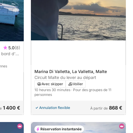
5.0
(8)
 bord d'un
onnes
Marina Di Valletta, La Valletta, Malte
Circuit Malte du lever au départ
Avec skipper
Voilier
10 heures 30 minutes
· Pour des groupes de 11
personnes
1 400 €
868 €
Annulation flexible
de
À partir de
Réservation instantanée