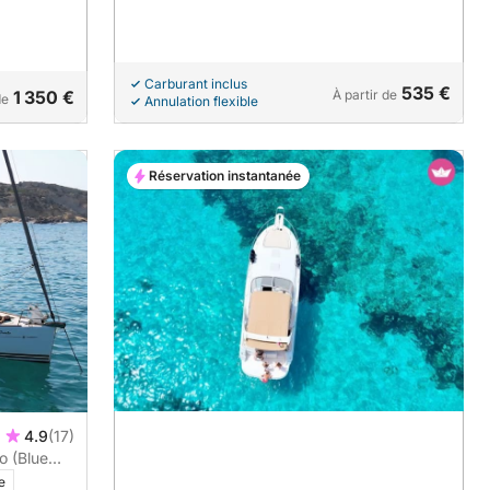
Carburant inclus
535 €
1 350 €
À partir de
de
Annulation flexible
Réservation instantanée
4.9
(17)
o (Blue
)
e