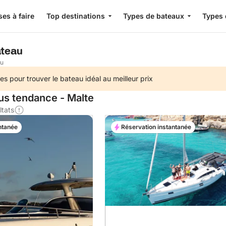
es à faire
Top destinations
Types de bateaux
Types 
ateau
au
es pour trouver le bateau idéal au meilleur prix
lus tendance - Malte
ltats
ntanée
Réservation instantanée