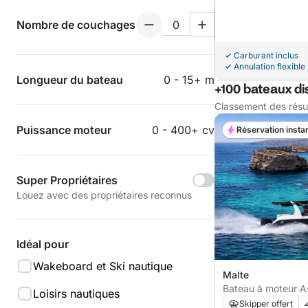
Nombre de couchages
Carburant inclus
Annulation flexible
Longueur du bateau
0 - 15+ m
+100 bateaux di
Classement des résu
Puissance moteur
0 - 400+ cv
Réservation insta
Super Propriétaires
Louez avec des propriétaires reconnus
Idéal pour
Wakeboard et Ski nautique
Malte
Bateau à moteur A
Loisirs nautiques
28 WA 300cv
Skipper offert