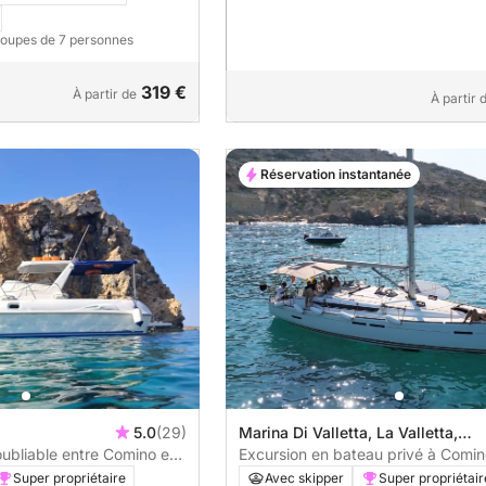
roupes de 7 personnes
319 €
À partir de
À partir 
Réservation instantanée
5.0
(29)
Marina Di Valletta, La Valletta,
ubliable entre Comino et
Malte
Excursion en bateau privé à Comin
Lagoon, Crystal Lagoon et Grottes
Super propriétaire
Avec skipper
Super propriétair