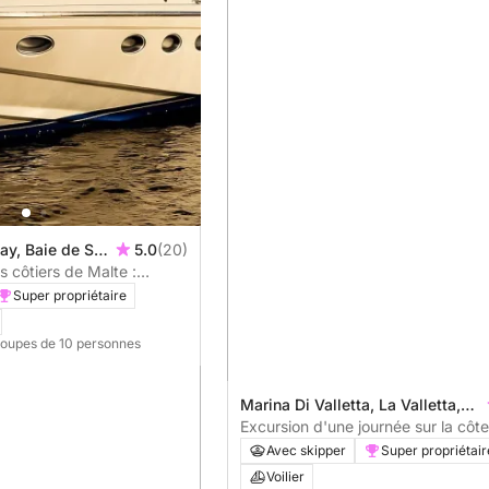
ay, Baie de St
5.0
(20)
s côtiers de Malte :
'une demi-journée
Super propriétaire
roupes de 10 personnes
Marina Di Valletta, La Valletta,
Malte
Excursion d'une journée sur la côt
bord du voilier Mowgli
Avec skipper
Super propriétair
Voilier