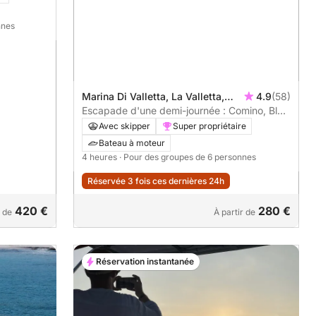
nnes
Marina Di Valletta, La Valletta,
4.9
(58)
Malte
Escapade d'une demi-journée : Comino, Blue
Lagoon, Crystal Lagoon et Grottes
Avec skipper
Super propriétaire
Bateau à moteur
4 heures
· Pour des groupes de 6 personnes
Réservée 3 fois ces dernières 24h
420 €
280 €
r de
À partir de
Réservation instantanée