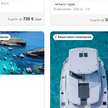
700 black 200cv
· 8.3 m
Semi-rigide
10 personnes
· 200 cv
· 7 m
735 €
À partir de
/ jour
5
À partir de
ntanée
Réservation instantanée