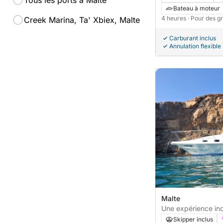
Tous les ports à Malte
Bateau à moteur
4 heures
· Pour des g
Creek Marina, Ta' Xbiex, Malte
Carburant inclus
Annulation flexible
Malte
Une expérience ino
Gozo
Skipper inclus