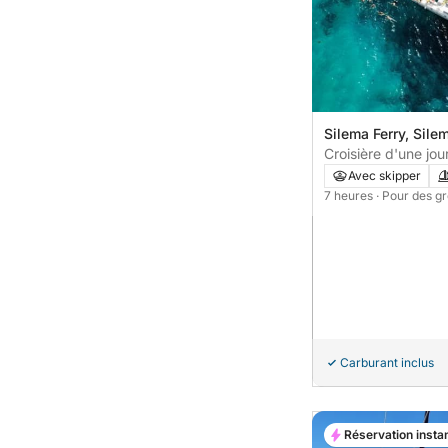
Silema Ferry, Sile
Croisière d'une jo
départ de Sliema –
Avec skipper
mer
7 heures
· Pour des g
Carburant inclus
Réservation insta