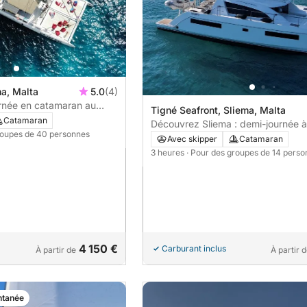
ma, Malta
5.0
(4)
urnée en catamaran au
Tigné Seafront, Sliema, Malta
 Découvrez Malte par la
Catamaran
Découvrez Sliema : demi-journée à
roupes de 40 personnes
luxueux catamaran à moteur
Avec skipper
Catamaran
3 heures
· Pour des groupes de 14 pers
4 150 €
Carburant inclus
À partir de
À partir 
ntanée