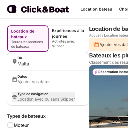
Location bateau
Chos
Location de b
Expériences à la
Location de
Accueil
/
Location bate
journée
bateaux
Activités avec
Toutes les locations
Ajouter vos dat
skipper
de bateaux
Bateaux les p
Où
Classement des résu
Malta
Réservation insta
Dates
Ajouter vos dates
Type de navigation
Location avec ou sans Skipper
Types de bateaux
Moteur