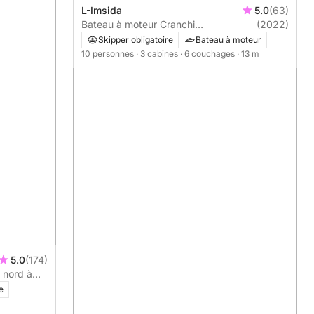
L-Imsida
5.0
(63)
Bateau à moteur Cranchi
(2022)
Mediterranean 740cv
Skipper obligatoire
Bateau à moteur
10 personnes
· 3 cabines
· 6 couchages
· 13 m
5.0
(174)
e nord à
e