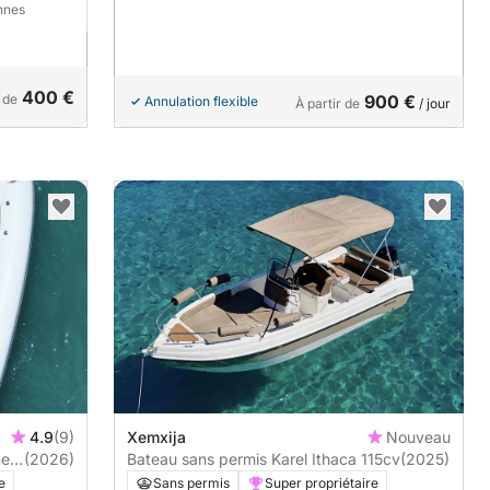
nnes
400 €
 de
900 €
Annulation flexible
À partir de
/ jour
4.9
(9)
Xemxija
Nouveau
ne
(2026)
Bateau sans permis Karel Ithaca 115cv
(2025)
e
Sans permis
Super propriétaire