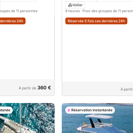
Voilier
roupes de 11 personnes
8 heures
· Pour des groupes de 11 perso
 dernières 24h
Réservée 5 fois ces dernières 24h
360 €
À partir de
À parti
ntanée
Réservation instantanée