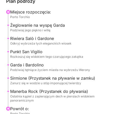
Plan podróży
sugestywnej Isola del Garda, największej na
jeziorze, z jej wspaniałą willą i ogrodami
Miejsce rozpoczęcia:
Porto Torchio
odbijającymi się w wodzie. Następnie udamy się w
kierunku eleganckiego Salò, z jego nabrzeżem i
Żeglowanie na wyspę Garda
wyrafinowaną atmosferą. Podziwiamy historyczną
Podziwiaj jego piękno i willę
Riwierę Gardone, słynącą z Vittoriale degli Italiani, i
Riwiera Salò i Gardone
wspaniałą Punta San Vigilio, zakątek raju z willą z
Odkryj wybrzeża tych eleganckich wiosek
XVI wieku i czarującą mariną.
Punkt San Vigilio
Rozkoszuj się widokiem tego czarującego zakątka
Trasa wycieczki obejmie tętniącą życiem Gardę i
Garda i Bardolino
malownicze Bardolino, słynące z win i przyjaznej
Podziwiaj tętniące życiem miasta na wybrzeżu Werony
atmosfery. Zatrzymamy się na niezapomnianą kąpiel
Sirmione (Przystanek na pływanie w zamku)
w Sirmione, tuż pod imponującym zamkiem
Zanurz się w wodzie u stóp imponującej twierdzy
Scaligero, co będzie wyjątkową okazją do
zanurzenia się w termalnych wodach jeziora. Na
Manerba Rock (Przystanek do pływania)
Ostatnia kąpiel z zapierającym dech w piersiach widokiem
koniec zatrzymamy się na ostatnią orzeźwiającą
panoramicznym
kąpiel w Rocca di Manerba, z jej stromymi klifami i
Powrót o:
zapierającymi dech w piersiach widokami.
Porto Torchio