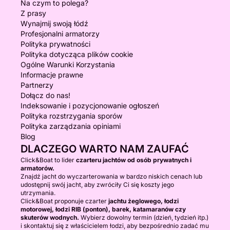
Na czym to polega?
Z prasy
Wynajmij swoją łódź
Profesjonalni armatorzy
Polityka prywatności
Polityka dotycząca plików cookie
Ogólne Warunki Korzystania
Informacje prawne
Partnerzy
Dołącz do nas!
Indeksowanie i pozycjonowanie ogłoszeń
Polityka rozstrzygania sporów
Polityka zarządzania opiniami
Blog
DLACZEGO WARTO NAM ZAUFAĆ
Click&Boat to lider
czarteru jachtów od osób prywatnych i
armatorów.
Znajdź jacht do wyczarterowania w bardzo niskich cenach lub
udostępnij swój jacht, aby zwróciły Ci się koszty jego
utrzymania.
Click&Boat proponuje czarter
jachtu żeglowego, łodzi
motorowej, łodzi RIB (ponton), barek, katamaranów czy
skuterów wodnych.
Wybierz dowolny termin (dzień, tydzień itp.)
i skontaktuj się z właścicielem łodzi, aby bezpośrednio zadać mu