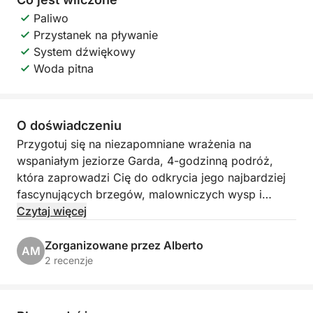
Paliwo
Przystanek na pływanie
System dźwiękowy
Woda pitna
O doświadczeniu
Przygotuj się na niezapomniane wrażenia na
wspaniałym jeziorze Garda, 4-godzinną podróż,
która zaprowadzi Cię do odkrycia jego najbardziej
fascynujących brzegów, malowniczych wysp i
kultowych wiosek! Wyrusz z malowniczego Porto
Czytaj więcej
Torchio w Manerba del Garda na ekskluzywną
wycieczkę, która zapewni Ci zapierające dech w
Zorganizowane przez Alberto
AM
piersiach widoki i chwile czystego relaksu.
2 recenzje
Nasz plan podróży, z elastycznymi godzinami od
9:00 do 14:00, zabierze Cię w rejs w kierunku