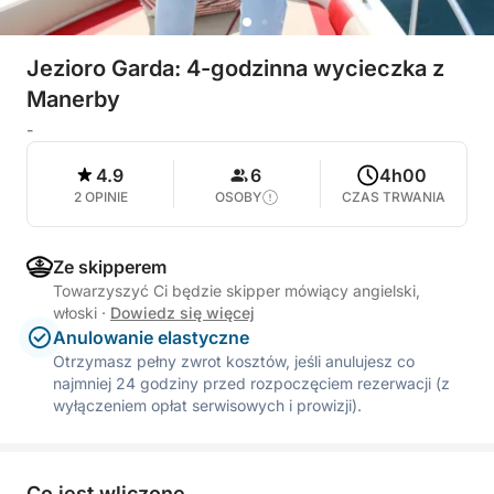
Jezioro Garda: 4-godzinna wycieczka z
Manerby
-
4.9
6
4h00
2 OPINIE
OSOBY
CZAS TRWANIA
Ze skipperem
Towarzyszyć Ci będzie skipper mówiący angielski,
włoski
·
Dowiedz się więcej
Anulowanie elastyczne
Otrzymasz pełny zwrot kosztów, jeśli anulujesz co
najmniej 24 godziny przed rozpoczęciem rezerwacji (z
wyłączeniem opłat serwisowych i prowizji).
Co jest wliczone