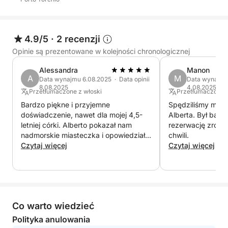
Podczas wycieczki będziesz mieć mnóstwo wody,
aby się odświeżyć, a także stereo, które będzie
4.9/5
·
2 recenzji
towarzyszyć Twojej podróży z ulubioną muzyką,
tworząc idealną atmosferę. Kompletne
Opinie są prezentowane w kolejności chronologicznej
doświadczenie, idealne dla tych, którzy szukają
Alessandra
Manon
relaksu, piękna, historii i smaku najbardziej
A
M
Data wynajmu 6.08.2025 · Data opinii
Data wynajmu 
kultowych cudów jeziora Garda.
8.08.2025
4.08.2025
Przetłumaczone z włoski
Przetłumaczone z
Bardzo piękne i przyjemne
Spędziliśmy miło 
doświadczenie, nawet dla mojej 4,5-
Alberta. Był bard
letniej córki. Alberto pokazał nam
rezerwację zrobil
nadmorskie miasteczka i opowiedział o
chwili.
kilku lokalnych ciekawostkach.
Czytaj więcej
Czytaj więcej
Co warto wiedzieć
Polityka anulowania