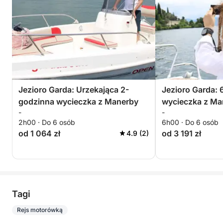
Jezioro Garda: Urzekająca 2-
Jezioro Garda: 
godzinna wycieczka z Manerby
wycieczka z Ma
-
-
niezapomniane 
2h00 · Do 6 osób
6h00 · Do 6 osób
od 1 064 zł
od 3 191 zł
4.9 (2)
Tagi
Rejs motorówką