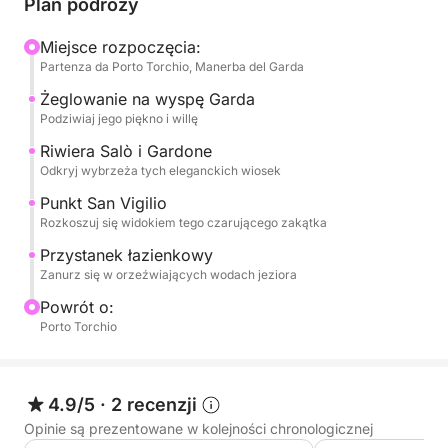
Plan podróży
jeziorze, z jej wspaniałą willą i ogrodami, które
odbijają się w wodzie. Następnie udamy się w
Miejsce rozpoczęcia:
Partenza da Porto Torchio, Manerba del Garda
kierunku eleganckiego Salò, z jego brzegiem jeziora
i wyrafinowaną atmosferą. Podziwiamy historyczną
Żeglowanie na wyspę Garda
Riwierę Gardone, słynącą z Vittoriale degli Italiani, i
Podziwiaj jego piękno i willę
wspaniałą Punta San Vigilio, zakątek raju z willą z
Riwiera Salò i Gardone
XVI wieku i czarującą mariną. Każdy przystanek
Odkryj wybrzeża tych eleganckich wiosek
będzie okazją do podziwiania wyjątkowego piękna
Punkt San Vigilio
tych miejsc.
Rozkoszuj się widokiem tego czarującego zakątka
Przystanek łazienkowy
Podczas wycieczki przewidziano orzeźwiający
Zanurz się w orzeźwiających wodach jeziora
przystanek na kąpiel w krystalicznie czystych
Powrót o:
wodach jeziora, idealny moment, aby zanurzyć się i
Porto Torchio
cieszyć spokojem krajobrazu. Na pokładzie będzie
mnóstwo wody, aby się odświeżyć, a także stereo,
które będzie towarzyszyć Twojej podróży z
4.9/5
·
2 recenzji
ulubioną muzyką, tworząc idealną atmosferę.
Kompletne doświadczenie, idealne dla tych, którzy
Opinie są prezentowane w kolejności chronologicznej