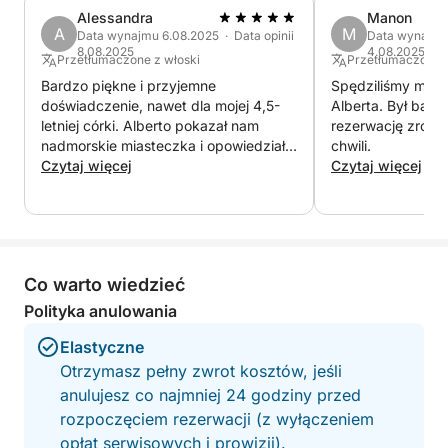
szukają relaksu, piękna i smaku cudów jeziora
Alessandra
Manon
Garda w krótkim czasie.
A
M
Data wynajmu 6.08.2025 · Data opinii
Data wynajmu 
8.08.2025
4.08.2025
Przetłumaczone z włoski
Przetłumaczone z
Bardzo piękne i przyjemne
Spędziliśmy miło 
doświadczenie, nawet dla mojej 4,5-
Alberta. Był bard
letniej córki. Alberto pokazał nam
rezerwację zrobil
nadmorskie miasteczka i opowiedział o
chwili.
kilku lokalnych ciekawostkach.
Czytaj więcej
Czytaj więcej
Co warto wiedzieć
Polityka anulowania
Elastyczne
Otrzymasz pełny zwrot kosztów, jeśli
anulujesz co najmniej 24 godziny przed
rozpoczęciem rezerwacji (z wyłączeniem
opłat serwisowych i prowizji).