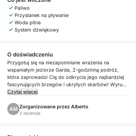
Paliwo
Przystanek na pływanie
Woda pitna
System dźwiękowy
O doświadczeniu
Przygotuj się na niezapomniane wrażenia na
wspaniałym jeziorze Garda, 2-godzinną podróż,
która zaprowadzi Cię do odkrycia jego najbardziej
fascynujących brzegów i ukrytych skarbów! Wyrusz
z malowniczego Porto Torchio w Manerba del Garda
Czytaj więcej
na ekskluzywną wycieczkę, która zapewni Ci
zapierające dech w piersiach widoki i chwile
Zorganizowane przez Alberto
AM
czystego relaksu.
2 recenzje
Nasza trasa zabierze Cię w rejs w kierunku
sugestywnej Isola del Garda, największej na