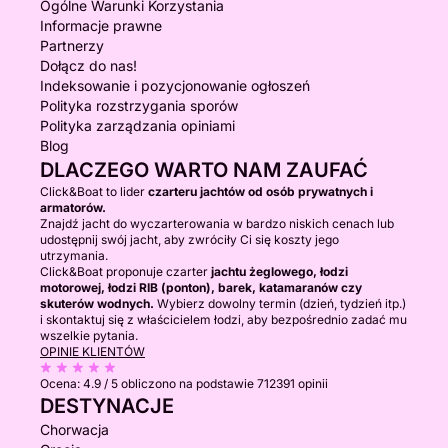
Ogólne Warunki Korzystania
Informacje prawne
Partnerzy
Dołącz do nas!
Indeksowanie i pozycjonowanie ogłoszeń
Polityka rozstrzygania sporów
Polityka zarządzania opiniami
Blog
DLACZEGO WARTO NAM ZAUFAĆ
Click&Boat to lider
czarteru jachtów od osób prywatnych i
armatorów.
Znajdź jacht do wyczarterowania w bardzo niskich cenach lub
udostępnij swój jacht, aby zwróciły Ci się koszty jego
utrzymania.
Click&Boat proponuje czarter
jachtu żeglowego, łodzi
motorowej, łodzi RIB (ponton), barek, katamaranów czy
skuterów wodnych.
Wybierz dowolny termin (dzień, tydzień itp.)
i skontaktuj się z właścicielem łodzi, aby bezpośrednio zadać mu
wszelkie pytania.
OPINIE KLIENTÓW
Ocena:
4.9 / 5
obliczono na podstawie 712391 opinii
DESTYNACJE
Chorwacja