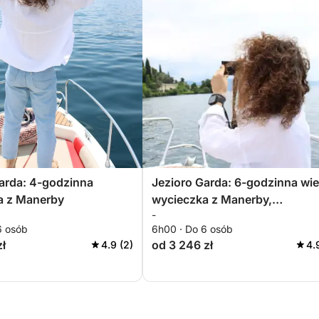
arda: 4-godzinna
Jezioro Garda: 6-godzinna wie
a z Manerby
wycieczka z Manerby,
-
niezapomniane przeżycie
6 osób
6h00 · Do 6 osób
zł
od 3 246 zł
4.9 (2)
4.