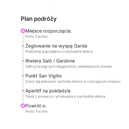
światłami i wyrafinowaną atmosferą. Podziwiamy h
zabarwionymi ciepłymi kolorami i wspaniałym Punt
Plan podróży
majestatycznie zanurza się w jeziorze, tworząc
przystanek będzie okazją do podziwiania wyjątk
Miejsce rozpoczęcia:
zmierzchu.
Porto Torchio
Żeglowanie na wyspę Garda
Na pokładzie każdy szczegół jest zaprojektowa
Podziwiaj jego piękno o zachodzie słońca
przyjemności. Zostaniesz powitany pyszną butelk
krajobrazu i będziesz mógł cieszyć się smaczną 
Riwiera Salò i Gardone
Odkryj brzegi tych eleganckich, oświetlonych wiosek
Twojemu aperitifowi. Będziesz mieć mnóstwo wody
towarzyszyć Twojej podróży z Twoją ulubioną mu
Punkt San Vigilio
doświadczenie, idealne dla tych, którzy szukają 
Ciesz się pokazem zachodu słońca w czarującym miejscu
jeziora Garda o zachodzie słońca.
Aperitif na pokładzie
Toast z prosecco i przekąska o zachodzie słońca
Powrót o:
Porto Torchio