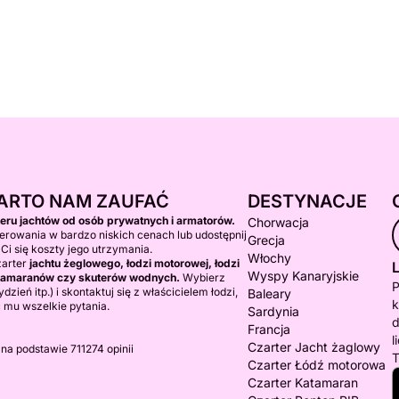
ARTO NAM ZAUFAĆ
DESTYNACJE
teru jachtów od osób prywatnych i armatorów.
Chorwacja
erowania w bardzo niskich cenach lub udostępnij
Grecja
 Ci się koszty jego utrzymania.
Włochy
zarter
jachtu żeglowego, łodzi motorowej, łodzi
L
Wyspy Kanaryjskie
katamaranów czy skuterów wodnych.
Wybierz
P
dzień itp.) i skontaktuj się z właścicielem łodzi,
Baleary
k
 mu wszelkie pytania.
Sardynia
d
Francja
l
Czarter Jacht żaglowy
 na podstawie 711274 opinii
T
Czarter Łódź motorowa
Czarter Katamaran