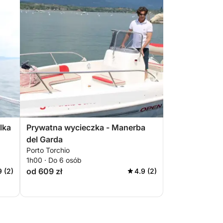
lka
Prywatna wycieczka - Manerba
del Garda
Porto Torchio
1h00 · Do 6 osób
od 609 zł
9 (2)
4.9 (2)