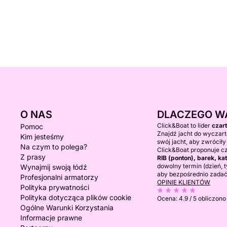
O NAS
DLACZEGO W
Click&Boat to lider
czar
Pomoc
Znajdź jacht do wyczart
Kim jesteśmy
swój jacht, aby zwróciły
Na czym to polega?
Click&Boat proponuje c
Z prasy
RIB (ponton), barek, 
dowolny termin (dzień, ty
Wynajmij swoją łódź
aby bezpośrednio zadać
Profesjonalni armatorzy
OPINIE KLIENTÓW
Polityka prywatności
Polityka dotycząca plików cookie
Ocena:
4.9 / 5
obliczono
Ogólne Warunki Korzystania
Informacje prawne