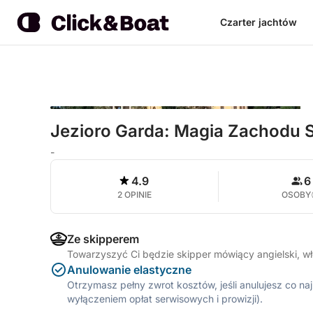
Czarter jachtów
Jezioro Garda: Magia Zachodu 
-
4.9
6
2 OPINIE
OSOBY
Ze skipperem
Towarzyszyć Ci będzie skipper mówiący angielski, w
Anulowanie elastyczne
Otrzymasz pełny zwrot kosztów, jeśli anulujesz co n
wyłączeniem opłat serwisowych i prowizji).