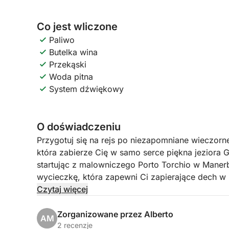
Co jest wliczone
Paliwo
Butelka wina
Przekąski
Woda pitna
System dźwiękowy
O doświadczeniu
Przygotuj się na rejs po niezapomniane wieczor
która zabierze Cię w samo serce piękna jeziora 
startując z malowniczego Porto Torchio w Maner
wycieczkę, która zapewni Ci zapierające dech w p
Czytaj więcej
Nasz plan podróży zabierze Cię w rejs w kierunku
jeziorze, z jej wspaniałą willą odbijającą się w
Zorganizowane przez Alberto
AM
Następnie udamy się w kierunku eleganckiego Sal
2 recenzje