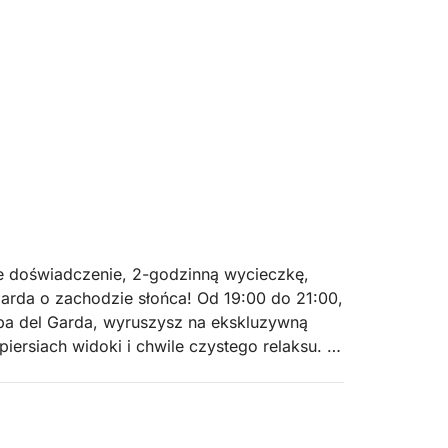
ne doświadczenie, 2-godzinną wycieczkę,
Garda o zachodzie słońca! Od 19:00 do 21:00,
ba del Garda, wyruszysz na ekskluzywną
iersiach widoki i chwile czystego relaksu.
 sugestywnej Isola del Garda, największej na
 złotych wodach zachodzącego słońca.
ò, którego brzegi są oświetlone wieczornymi