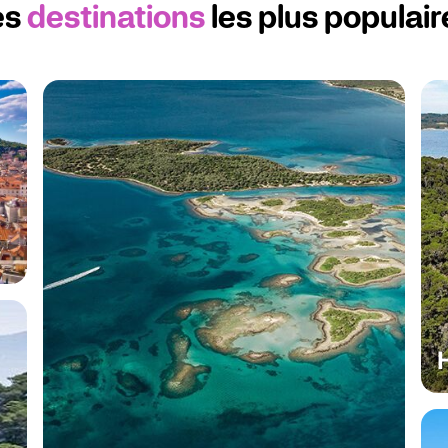
es
destinations
les plus populair