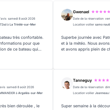
Gwenael
l'avis
samedi 8 août 2026
Date de la réservation
ven
672sd
à
La Trinité-sur-Mer
Location
voilier
samo naut
bateau très confortable.
Superbe journée avec Patri
informations pour que
et à la météo. Nous avon
ion de ce bateau qui
et avons appris plein de 
ns du Golf du Morbihan
e tout le confort pour
able permettent de passer
les .
Tanneguy
'avis
samedi 8 août 2026
Date de la réservation
dim
COMMANDER
à
Argelès-sur-Mer
Location
voilier
Jeanneau
rès bien déroulée , le
Super semaine à la découv