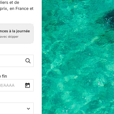
iers et de
prix, en France et
nces à la journée
 avec skipper
 fin
M/AAAA