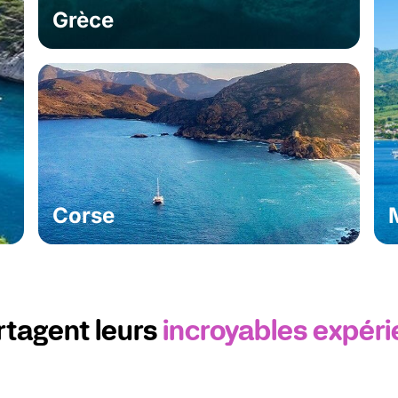
Grèce
Corse
artagent leurs
incroyables expér