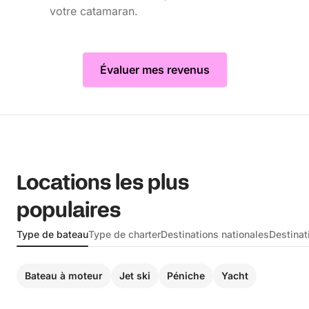
votre catamaran.
Évaluer mes revenus
Locations les plus
populaires
Type de bateau
Type de charter
Destinations nationales
Destinat
Bateau à moteur
Jet ski
Péniche
Yacht