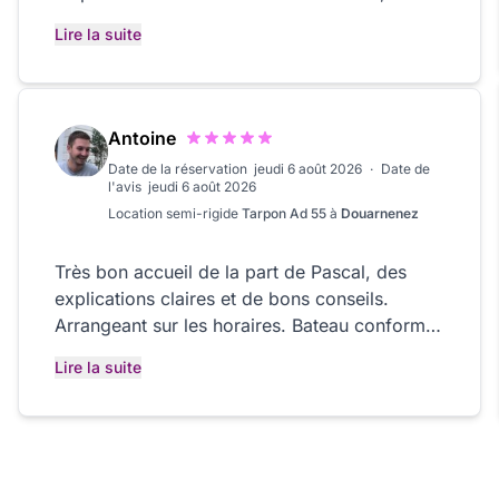
bateau est facile à manœuvrer. Il est équipé
Lire la suite
de cartes détailles du Golf et de la baie de
Quiberon. Tout les informations sur la location
sont claires, idem pour le retour du bateau. Je
recommande !
Antoine
Date de la réservation
jeudi 6 août 2026
·
Date de
l'avis
jeudi 6 août 2026
Location
semi-rigide
Tarpon Ad 55
à
Douarnenez
Très bon accueil de la part de Pascal, des
explications claires et de bons conseils.
Arrangeant sur les horaires. Bateau conforme
a l’annonce, rien a redire, au top !
Lire la suite