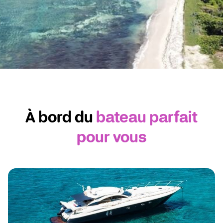
Guadeloupe
Le paradis à portée de voile
À bord du
bateau parfait
pour vous
Découvrir