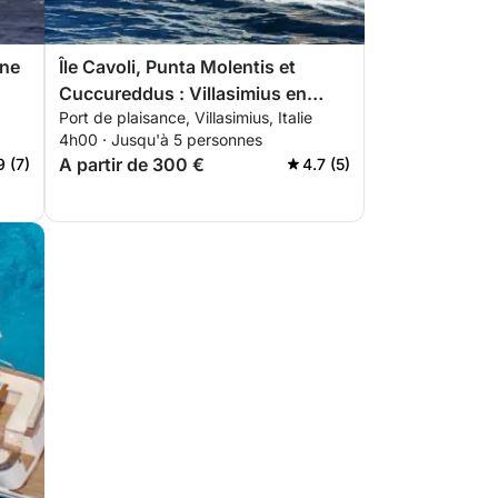
ine
Île Cavoli, Punta Molentis et
Cuccureddus : Villasimius en
Port de plaisance, Villasimius, Italie
quelques heures
4h00 · Jusqu'à 5 personnes
A partir de 300 €
9 (7)
4.7 (5)