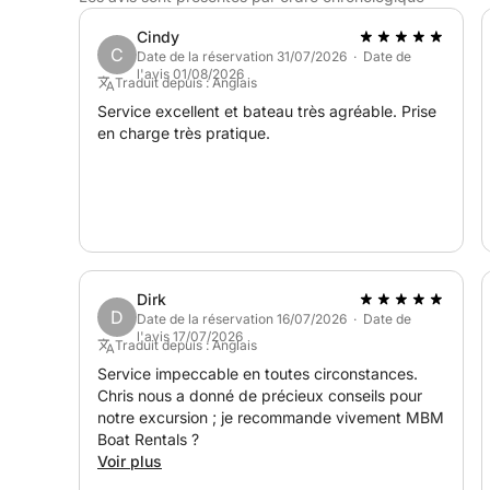
Cindy
Après une escapade côtière rafraîchissante et pi
C
Date de la réservation 31/07/2026 · Date de
couper le souffle, l'excursion retourne à la marina
l'avis 01/08/2026
Traduit depuis : Anglais
inoubliables des trésors cachés du littoral sarde.
Service excellent et bateau très agréable. Prise
en charge très pratique.
Dirk
D
Date de la réservation 16/07/2026 · Date de
l'avis 17/07/2026
Traduit depuis : Anglais
Service impeccable en toutes circonstances.
Chris nous a donné de précieux conseils pour
notre excursion ; je recommande vivement MBM
Boat Rentals ?
Voir plus