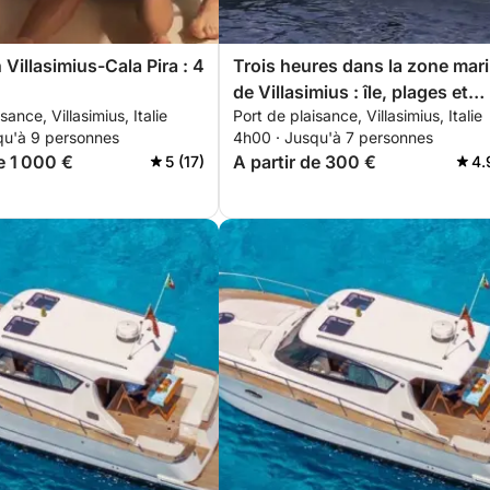
Villasimius-Cala Pira : 4
Trois heures dans la zone mar
de Villasimius : île, plages et
sance, Villasimius, Italie
Port de plaisance, Villasimius, Italie
criques secrètes
qu'à 9 personnes
4h00 · Jusqu'à 7 personnes
e 1 000 €
A partir de 300 €
5 (17)
4.