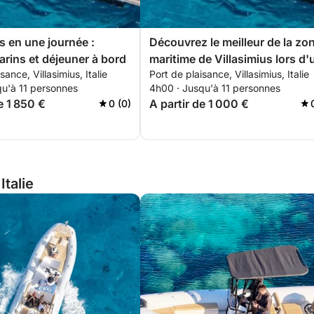
s en une journée :
Découvrez le meilleur de la zo
rins et déjeuner à bord
maritime de Villasimius lors d'
sance, Villasimius, Italie
Port de plaisance, Villasimius, Italie
excursion en bateau d'une de
qu'à 11 personnes
4h00 · Jusqu'à 11 personnes
journée.
e 1 850 €
A partir de 1 000 €
0 (0)
Italie