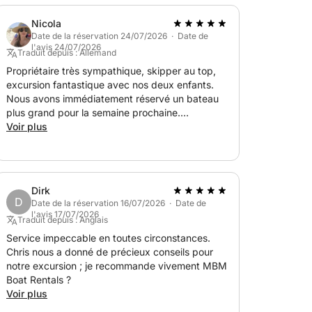
Nicola
ttoresque, ponctuée de baignades et de vues à
Date de la réservation 24/07/2026 · Date de
 de Villasimius, vous laissant des souvenirs
l'avis 24/07/2026
Traduit depuis : Allemand
Propriétaire très sympathique, skipper au top,
excursion fantastique avec nos deux enfants.
Nous avons immédiatement réservé un bateau
plus grand pour la semaine prochaine.
Beaucoup de place pour s'allonger, un plongeoir
Voir plus
pour sauter à l'eau, et nous avons choisi de
superbes coins de baignade. L'excursion d'une
demi-journée était une expérience merveilleuse.
Merci <3
Dirk
D
Date de la réservation 16/07/2026 · Date de
l'avis 17/07/2026
Traduit depuis : Anglais
Service impeccable en toutes circonstances.
Chris nous a donné de précieux conseils pour
notre excursion ; je recommande vivement MBM
Boat Rentals ?
Voir plus