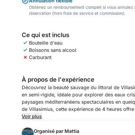
Annulation flexible
Obtenez un remboursement complet si vous annulez a
réservation (hors frais de service et commission).
Ce qui est inclus
Bouteille d'eau
Boissons sans alcool
Carburant
À propos de l'expérience
Découvrez la beauté sauvage du littoral de Villas
en semi-rigide, idéale pour explorer des eaux cris
paysages méditerranéens spectaculaires en quelq
de Villasimius, cette expérience de 4 heures offre 
baignade et navigation pittoresque le long de la 
Voir plus
Votre voyage commence par une traversée palpitan
Organisé par Mattia