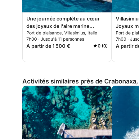
Une journée complète au cœur
Villasimiu
des joyaux de l'aire marine
Joyaux ma
Port de plaisance, Villasimius, Italie
Port de plai
protégée de Villasimius
7h00 · Jusqu'à 11 personnes
7h00 · Jus
A partir de 1 500 €
A partir d
0 (0)
Activités similaires près de Crabonaxa, 