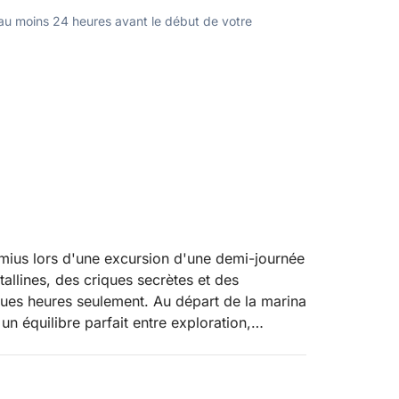
u moins 24 heures avant le début de votre
imius lors d'une excursion d'une demi-journée
tallines, des criques secrètes et des
ues heures seulement. Au départ de la marina
un équilibre parfait entre exploration,
côte sud-est de la Sardaigne.
te vers l'île de Serpentara, une aire marine