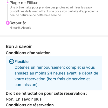
Plage de Filikuri
directement depuis l'eau. Une perspective unique
Une brève halte pour prendre des photos et admirer les eaux
qui transforme le littoral en un décor de film, pour un
cristallines de la mer, offrant une occasion parfaite d'apprécier la
beauté naturelle de cette baie sereine.
souvenir inoubliable.
Retour à:
N'oubliez pas votre crème solaire, votre chapeau et
Himarë, Albania
votre serviette, et laissez la Riviera faire le reste.
Cette escapade de luxe en mer est une parenthèse
enchantée, simple et magnifique, conçue pour un
Bon à savoir
pur moment de bonheur estival.
Conditions d'annulation
Flexible
Obtenez un remboursement complet si vous
annulez au moins 24 heures avant le début de
votre réservation (hors frais de service et
commission).
Droit de rétractation pour cette réservation :
Non.
En savoir plus
Conditions de réservation