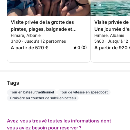
Visite privée de la grotte des
Visite privée d
pirates, plages, baignade et
Une journée d'e
Himarë, Albanie
Himarë, Albanie
plongée avec tuba – Excursion
et de détente
3h00 · Jusqu'à 12 personnes
5h00 · Jusqu'à 12
exclusive de 3 heures
A partir de 520 €
A partir de 920 
0 (0)
Tags
Tour en bateau traditionnel
Tour de vitesse en speedboat
Croisière au coucher de soleil en bateau
Avez-vous trouvé toutes les informations dont
vous aviez besoin pour réserver ?