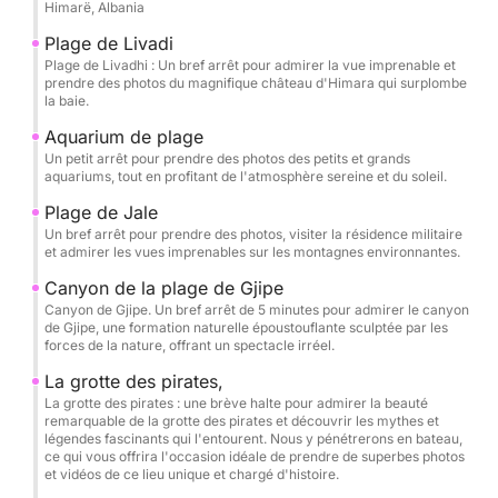
Himarë, Albania
secrète, la grotte des Colombes, la plage de Gjipe,
la grotte de Saint Théodore (grottes jumelles), la
Plage de Livadi
grotte des Pirates et la plage d'Alevra. Prenez le
Plage de Livadhi : Un bref arrêt pour admirer la vue imprenable et
prendre des photos du magnifique château d'Himara qui surplombe
temps d'apprécier chaque étape. L'itinéraire est
la baie.
soigneusement conçu pour vous permettre de nager,
Aquarium de plage
de faire de la plongée avec tuba et de vous
Un petit arrêt pour prendre des photos des petits et grands
détendre dans des eaux cristallines, avec des
aquariums, tout en profitant de l'atmosphère sereine et du soleil.
pauses mémorables à Crystal Bay, à la grotte
Plage de Jale
secrète, à la grotte des Colombes et à la plage
Un bref arrêt pour prendre des photos, visiter la résidence militaire
d'Alevra. Masques et tubas sont fournis, ainsi que de
et admirer les vues imprenables sur les montagnes environnantes.
l'eau en bouteille ; vous n'avez plus qu'à arriver,
Canyon de la plage de Gjipe
prêts à profiter pleinement de votre séjour.
Canyon de Gjipe. Un bref arrêt de 5 minutes pour admirer le canyon
de Gjipe, une formation naturelle époustouflante sculptée par les
forces de la nature, offrant un spectacle irréel.
L'un des moments les plus exceptionnels de
La grotte des pirates,
l'excursion est la découverte en bateau des grottes
La grotte des pirates : une brève halte pour admirer la beauté
jumelles de Saint-Théodore et de la légendaire
remarquable de la grotte des pirates et découvrir les mythes et
grotte des pirates. Glissez au cœur de ces cavités
légendes fascinants qui l'entourent. Nous y pénétrerons en bateau,
ce qui vous offrira l'occasion idéale de prendre de superbes photos
naturelles et laissez-vous émerveiller par leur
et vidéos de ce lieu unique et chargé d'histoire.
immensité, leurs couleurs et leur atmosphère,