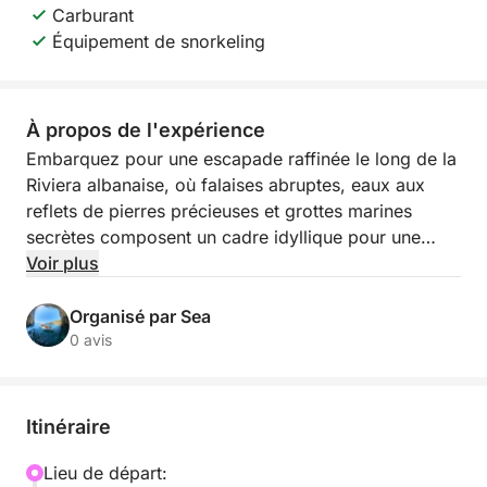
Carburant
Équipement de snorkeling
À propos de l'expérience
Embarquez pour une escapade raffinée le long de la
Riviera albanaise, où falaises abruptes, eaux aux
reflets de pierres précieuses et grottes marines
secrètes composent un cadre idyllique pour une
expérience côtière inoubliable. Cette croisière
Voir plus
relaxante de 3 à 3,5 heures part du petit quai
d'Himarë et longe l'un des plus beaux littoraux du
Organisé par Sea
pays, dévoilant des baies isolées et des plages
0 avis
immaculées, loin de la foule.
Au fil de votre navigation, vous découvrirez Himarë,
Itinéraire
la plage de Livadhi, la plage de l'Aquarium, la plage
de Jali, Crystal Bay, la baie des Couples, la grotte
Lieu de départ: