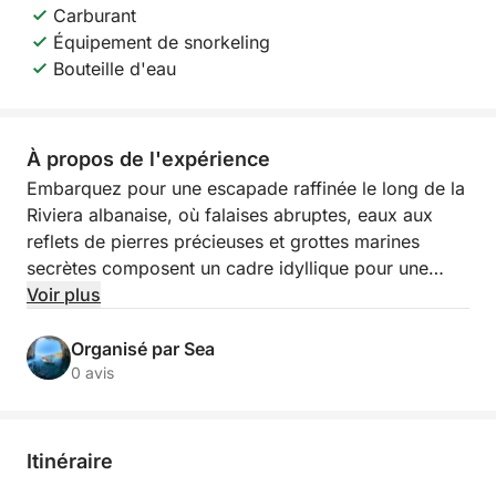
Carburant
Équipement de snorkeling
Bouteille d'eau
À propos de l'expérience
Embarquez pour une escapade raffinée le long de la
Riviera albanaise, où falaises abruptes, eaux aux
reflets de pierres précieuses et grottes marines
secrètes composent un cadre idyllique pour une
expérience côtière inoubliable. Cette paisible
Voir plus
croisière de deux heures part du petit quai d'Himarë
et longe l'un des plus beaux littoraux du pays,
Organisé par Sea
dévoilant des baies isolées et des plages
0 avis
immaculées, loin de la foule.
Au fil de votre navigation, vous découvrirez Himarë,
Itinéraire
la plage de Livadhi, la plage de l'Aquarium, la plage