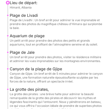
de Jali, Crystal Bay, la baie des Couples, la grotte
Lieu de départ:
Himarë, Albania
secrète, la grotte des Colombes, la plage de Gjipe,
la grotte de Saint Théodore (grottes jumelles), la
Plage de Livadi
grotte des Pirates et la plage d'Alevra. Prenez le
Plage de Livadhi : Un bref arrêt pour admirer la vue imprenable et
prendre des photos du magnifique château d'Himara qui surplombe
temps d'apprécier chaque étape. L'itinéraire est
la baie.
soigneusement conçu pour vous permettre de nager,
Aquarium de plage
de faire de la plongée avec tuba et de vous
Un petit arrêt pour prendre des photos des petits et grands
détendre dans des eaux cristallines, avec des
aquariums, tout en profitant de l'atmosphère sereine et du soleil.
pauses mémorables à Crystal Bay, à la grotte
Plage de Jale
secrète, à la grotte des Colombes et à la plage
Un bref arrêt pour prendre des photos, visiter la résidence militaire
d'Alevra. Masques et tubas sont fournis, ainsi que
et admirer les vues imprenables sur les montagnes environnantes.
des bouteilles d'eau ; vous n'avez qu'à arriver, prêts
Canyon de la plage de Gjipe
à profiter pleinement de votre excursion.
Canyon de Gjipe. Un bref arrêt de 5 minutes pour admirer le canyon
de Gjipe, une formation naturelle époustouflante sculptée par les
forces de la nature, offrant un spectacle irréel.
L'un des moments les plus exceptionnels de cette
La grotte des pirates,
visite est la découverte en bateau des grottes
La grotte des pirates : une brève halte pour admirer la beauté
jumelles de Saint-Théodore et de la légendaire
remarquable de la grotte des pirates et découvrir les mythes et
grotte des pirates. Glissez au cœur de ces cavités
légendes fascinants qui l'entourent. Nous y pénétrerons en bateau,
ce qui vous offrira l'occasion idéale de prendre de superbes photos
naturelles et laissez-vous émerveiller par leur