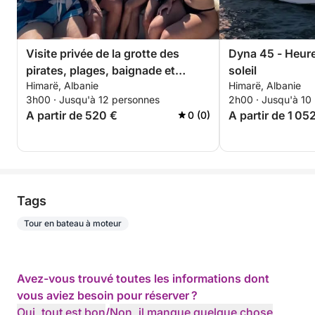
Visite privée de la grotte des
Dyna 45 - Heur
pirates, plages, baignade et
soleil
Himarë, Albanie
Himarë, Albanie
plongée avec tuba – Excursion
3h00 · Jusqu'à 12 personnes
2h00 · Jusqu'à 10
exclusive de 3 heures
A partir de 520 €
A partir de 1 05
0 (0)
Tags
Tour en bateau à moteur
Avez-vous trouvé toutes les informations dont
vous aviez besoin pour réserver ?
Oui, tout est bon
/
Non, il manque quelque chose