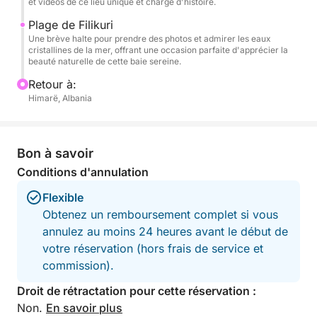
et vidéos de ce lieu unique et chargé d'histoire.
immensité, leurs couleurs et leur atmosphère,
Plage de Filikuri
directement depuis l'eau. Une perspective unique
Une brève halte pour prendre des photos et admirer les eaux
qui transforme le littoral en un décor de film, un
cristallines de la mer, offrant une occasion parfaite d'apprécier la
beauté naturelle de cette baie sereine.
souvenir inoubliable.
Retour à:
N'oubliez pas votre crème solaire, votre chapeau et
Himarë, Albania
votre serviette, et laissez la Riviera vous émerveiller.
Bon à savoir
Conditions d'annulation
Flexible
Obtenez un remboursement complet si vous
annulez au moins 24 heures avant le début de
votre réservation (hors frais de service et
commission).
Droit de rétractation pour cette réservation :
Non.
En savoir plus