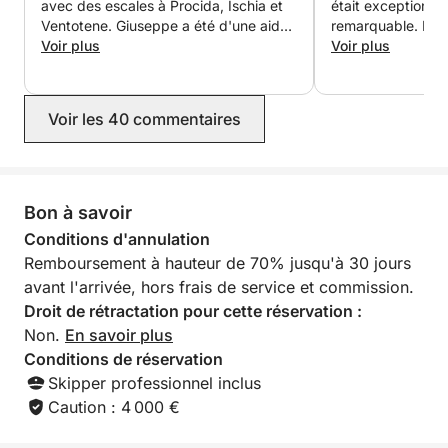
Pour toute personnalisation ou demande particulière,
avec des escales à Procida, Ischia et
était exceptionnel
Ventotene. Giuseppe a été d'une aide
remarquable. Le 
vous pouvez contacter directement le propriétaire
précieuse pour la réservation et
Voir plus
neuf, était magnif
Voir plus
par chat.
l'organisation du voyage, et Matteo,
ont vécu une expé
notre skipper, a été formidable. Il a
Giuseppe nous a f
Réservez dès maintenant votre excursion entre
réservé d'excellents restaurants et
criques, des grot
Voir les 40 commentaires
Procida et Baia avec Click&Boat et vivez une journée
s'est démené pour que nous passions
couper le souffle
un séjour parfait. Nous espérons
de nombreux endro
inoubliable au cœur de la Méditerranée.
revenir bientôt dans cette région
préparé de délicie
magique et nous n'hésiterions pas une
de la musique ; e
seconde à réserver à nouveau avec
– autant d'élémen
Bon à savoir
Giuseppe.
notre voyage vra
Conditions d'annulation
espérons renavigu
Remboursement à hauteur de 70% jusqu'à 30 jours
bientôt. Merci, G
avant l'arrivée, hors frais de service et commission.
Droit de rétractation pour cette réservation :
Non.
En savoir plus
Conditions de réservation
Skipper professionnel inclus
Caution : 4 000 €