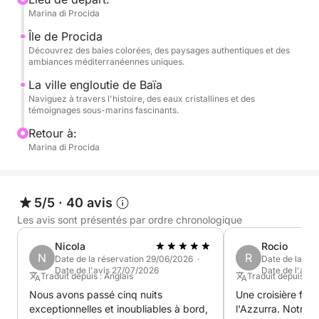
Marina di Procida
atmosphère authentique et décontractée.
Île de Procida
En poursuivant votre route vers Baïes, vous
Découvrez des baies colorées, des paysages authentiques et des
ambiances méditerranéennes uniques.
découvrirez l'un des sites les plus fascinants des
Champs Phlégréens : la célèbre Cité engloutie, un
La ville engloutie de Baïa
Naviguez à travers l'histoire, des eaux cristallines et des
lieu chargé d'histoire et de beauté où la mer
témoignages sous-marins fascinants.
préserve les vestiges de l'Antiquité romaine. Durant
Retour à:
la croisière, vous profiterez de moments de détente
Marina di Procida
à bord, de pauses baignade et de vues
panoramiques inoubliables. ☀️
5/5
·
40 avis
L'expérience comprend un apéritif à bord, idéal pour
profiter pleinement de la journée, dans un confort
Les avis sont présentés par ordre chronologique
absolu, entre mer, soleil et convivialité. 🥂 Cette
Nicola
Rocio
excursion est parfaite pour les couples, les familles
N
R
Date de la réservation 29/06/2026 ·
Date de la ré
ou les groupes d'amis à la recherche d'une journée
Date de l'avis 27/07/2026
Date de l'avis
Traduit depuis : Anglais
Traduit depuis : E
exclusive alliant nature, culture et détente.
Nous avons passé cinq nuits
Une croisière fan
exceptionnelles et inoubliables à bord,
l'Azzurra. Notre 