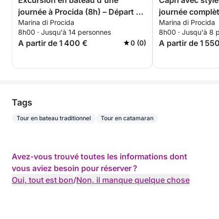
Excursion en bateau d'une
Capri avec styl
journée à Procida (8h) – Départ de
journée complèt
Marina di Procida
Marina di Procida
Corricella/Monte di Procida-
RIB 33 au dépar
8h00 · Jusqu'à 14 personnes
8h00 · Jusqu'à 8 
Acquamorta-sur demande
Pozzuoli - Mont
A partir de 1 400 €
A partir de 1 55
0 (0)
Tags
Tour en bateau traditionnel
Tour en catamaran
Avez-vous trouvé toutes les informations dont
vous aviez besoin pour réserver ?
Oui, tout est bon
/
Non, il manque quelque chose