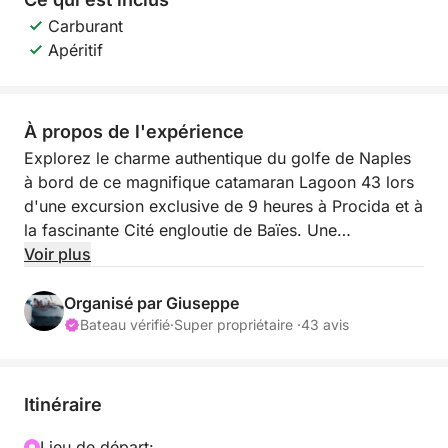
Carburant
Apéritif
À propos de l'expérience
Explorez le charme authentique du golfe de Naples
à bord de ce magnifique catamaran Lagoon 43 lors
d'une excursion exclusive de 9 heures à Procida et à
la fascinante Cité engloutie de Baïes. Une
expérience idéale pour ceux qui souhaitent allier
Voir plus
mer, détente et sites historiques. 🌊
Organisé par Giuseppe
Au départ de Marina di Procida à 9h00, vous
Bateau vérifié
·
Super propriétaire ·
43 avis
naviguerez le long de superbes portions de littoral,
passant devant des baies paisibles, des eaux
cristallines et des panoramas méditerranéens
Itinéraire
uniques. Procida vous séduira par ses maisons
colorées, ses petits villages côtiers et son
Lieu de départ: