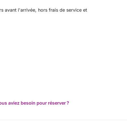
avant l'arrivée, hors frais de service et
ous aviez besoin pour réserver ?
des glacières de plage sont disponibles, mais