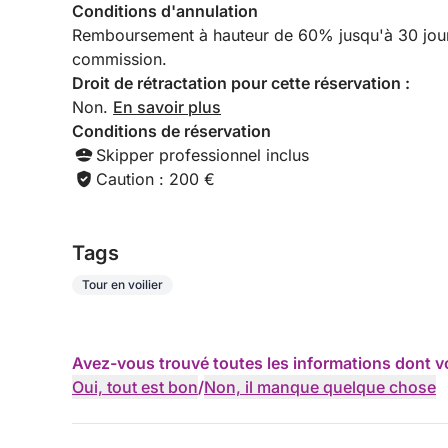
- 5 bodyboards
Conditions d'annulation
- 4 gilets de sauvetage (enfant et adulte)
Remboursement à hauteur de 60% jusqu'à 30 jours 
commission.
- Plusieurs masques et tubas (enfant et adulte)
Droit de rétractation pour cette réservation :
Non.
En savoir plus
- Plusieurs frites de piscine
Conditions de réservation
Skipper professionnel inclus
---------------------------------- À APPORTER :
Caution : 200 €
- Serviette
Tags
- Crème solaire
Tour en voilier
- Nourriture
Avez-vous trouvé toutes les informations dont v
- Boissons
Oui, tout est bon
/
Non, il manque quelque chose
- Glace pour les boissons ou pour se rafraîchir (
elles nécessitent de la glace, non fournie)