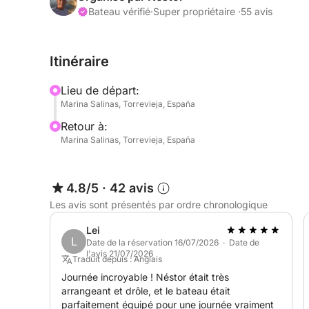
Nos 3 atouts majeurs :
Bateau vérifié
·
Super propriétaire ·
55 avis
1) Le confort du voilier.
Itinéraire
2) L'attention et le professionnalisme du capitaine
Lieu de départ:
Marina Salinas, Torrevieja, España
3) Les nombreuses options de divertissement à b
Retour à:
Marina Salinas, Torrevieja, España
----------------------------------- Voilier rénové 
jour et équipé pour la navigation en zone 2.
4.8/5
·
42 avis
----------------------------------
Les avis sont présentés par ordre chronologique
À l'extérieur, le pont comprend :
Lei
L
- Une table à manger.
Date de la réservation 16/07/2026 · Date de
l'avis 21/07/2026
Traduit depuis : Anglais
- Des glacières/de la glace (glace non fournie).
Journée incroyable ! Néstor était très
arrangeant et drôle, et le bateau était
parfaitement équipé pour une journée vraiment