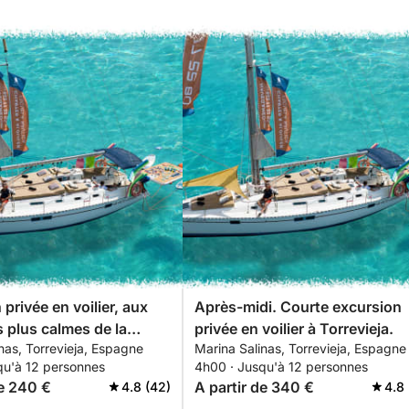
re (le jetable est le plus pratique)
s :
éjà préparée.
privée en voilier, aux
Après-midi. Courte excursion
s plus calmes de la
privée en voilier à Torrevieja.
nas, Torrevieja, Espagne
Marina Salinas, Torrevieja, Espagne
Torrevieja.
qu'à 12 personnes
4h00 · Jusqu'à 12 personnes
de 240 €
A partir de 340 €
4.8 (42)
4.8 