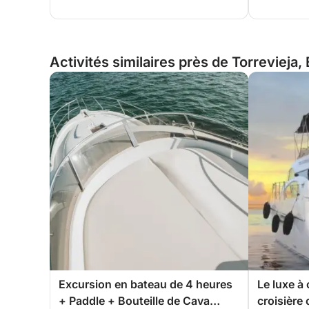
- 18h00 à 22h00 / Prix total : 400 €
------------------------------
Activités similaires près de Torrevieja
------------------------------
OCTOBRE, MARS, AVRIL ET MAI :
- Journée complète (7 heures)
- 10h00 à 17h00 / Prix total : 550 €
-------------------------------
- Demi-journée (3h30) :
- 9h30 à 13h00 / Prix total : 350 €
Excursion en bateau de 4 heures
Le luxe à
- 13h30 à 17h00 / Prix total : 390 €
+ Paddle + Bouteille de Cava
croisière 