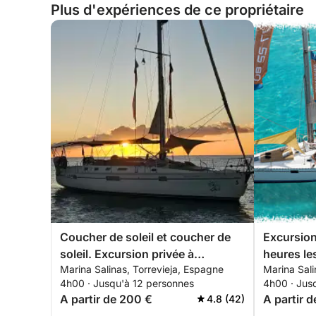
Plus d'expériences de ce propriétaire
- Tasses, assiettes ou tout autre récipient nécessai
--------------------------------------- Pour les repa
- Vous pouvez apporter votre propre nourriture d
---------------------------------------
TARIFS ET HORAIRES :
------------------------------
------------------------------
JUILLET ET AOÛT :
Coucher de soleil et coucher de
Excursion 
- Journée complète (8 heures)
soleil. Excursion privée à
heures le
Marina Salinas, Torrevieja, Espagne
Marina Sali
Torrevieja.
journée à 
- Horaires : 9h30 à 17h30 / PRIX TOTAL : 690 €
4h00 · Jusqu'à 12 personnes
4h00 · Jus
A partir de 200 €
A partir 
4.8 (42)
-------------------------------