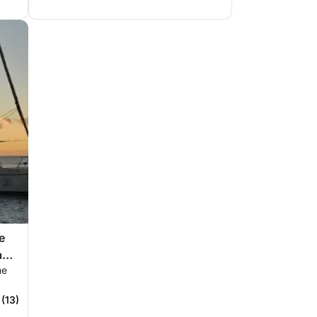
e
a
ne
 (13)