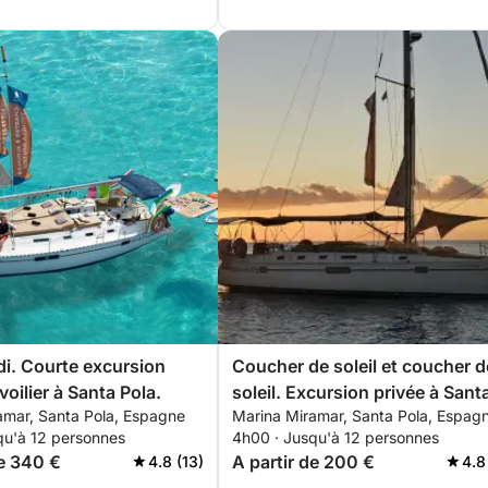
i. Courte excursion
Coucher de soleil et coucher d
voilier à Santa Pola.
soleil. Excursion privée à Sant
amar, Santa Pola, Espagne
Marina Miramar, Santa Pola, Espag
Pola.
qu'à 12 personnes
4h00 · Jusqu'à 12 personnes
de 340 €
A partir de 200 €
4.8 (13)
4.8