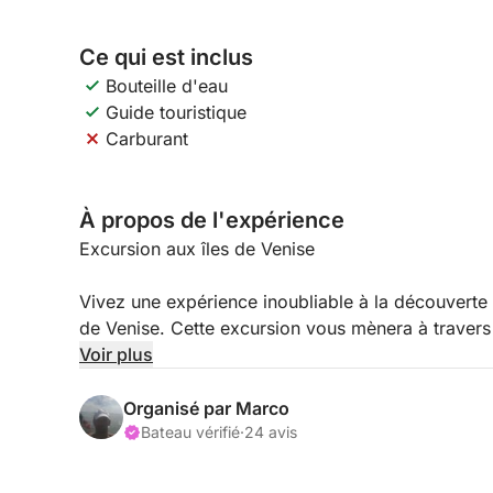
Ce qui est inclus
Bouteille d'eau
Guide touristique
Carburant
À propos de l'expérience
Excursion aux îles de Venise
Vivez une expérience inoubliable à la découverte 
de Venise. Cette excursion vous mènera à travers
Burano.
Voir plus
Durant la croisière, vous profiterez de vues impr
Organisé par Marco
son atmosphère intemporelle. Premier arrêt : Mu
Bateau vérifié
·
24 avis
verrier. Vous aurez l’occasion d’assister à la créat
des artisans et leurs créations.