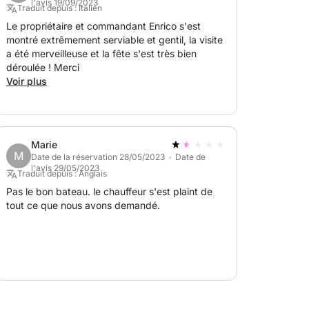
l'avis 19/09/2023
Traduit depuis : Italien
Le propriétaire et commandant Enrico s'est
montré extrêmement serviable et gentil, la visite
a été merveilleuse et la fête s'est très bien
déroulée ! Merci
Voir plus
Marie
M
Date de la réservation 28/05/2023 · Date de
l'avis 29/05/2023
Traduit depuis : Anglais
Pas le bon bateau. le chauffeur s'est plaint de
tout ce que nous avons demandé.