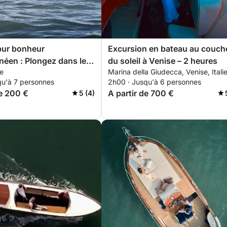
pur bonheur
Excursion en bateau au couch
néen : Plongez dans le
du soleil à Venise – 2 heures
ie
Marina della Giudecca, Venise, Itali
écouvrez Venise depuis
qu'à 7 personnes
2h00 · Jusqu'à 6 personnes
s.
de 200 €
A partir de 700 €
5 (4)