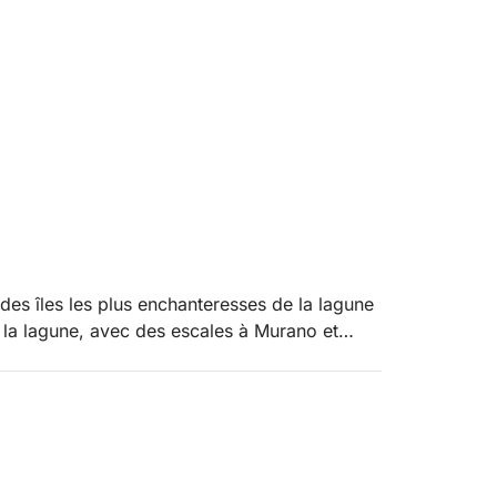
des îles les plus enchanteresses de la lagune
 la lagune, avec des escales à Murano et
enables sur la lagune et vous imprégnerez de
rano, mondialement connue pour son art
ion d’objets en verre, d’admirer le savoir-faire