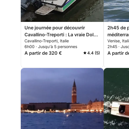
Une journée pour découvrir
2h45 de 
Cavallino-Treporti : La vraie Dolce
méditerra
Cavallino-Treporti, Italie
Venise, Ital
Vita en bateau à moteur
bleu et d
6h00 · Jusqu'à 5 personnes
2h45 · Jus
les vague
A partir de 320 €
A partir 
4.4 (5)