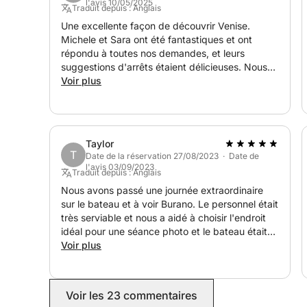
l'avis 10/05/2025
Traduit depuis : Anglais
Une excellente façon de découvrir Venise.
Michele et Sara ont été fantastiques et ont
répondu à toutes nos demandes, et leurs
suggestions d'arrêts étaient délicieuses. Nous
avons passé une journée merveilleuse !
Voir plus
Taylor
T
Date de la réservation 27/08/2023 · Date de
l'avis 03/09/2023
Traduit depuis : Anglais
Nous avons passé une journée extraordinaire
sur le bateau et à voir Burano. Le personnel était
très serviable et nous a aidé à choisir l'endroit
idéal pour une séance photo et le bateau était
magnifique.
Voir plus
Voir les 23 commentaires