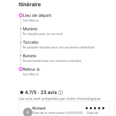
Itinéraire
L’excursion se poursuit vers Burano, île aux mille
Lieu de départ:
Flânez dans ses ruelles étroites et admirez ses c
San Marco
paysage digne d’une carte postale.
Murano
Île réputée pour sa verrerie
L’expérience s’achève par le retour à Venise, vou
souvenirs qui rendront votre voyage encore plus 
Torcello
Île paisible réputée pour son ancienne cathédrale
Burano
Île enchanteresse aux maisons colorées
Retour à:
San Marco
4.7/5
·
23 avis
Les avis sont présentés par ordre chronologique
Richard
R
Date de la réservation 02/05/2025 · Date de