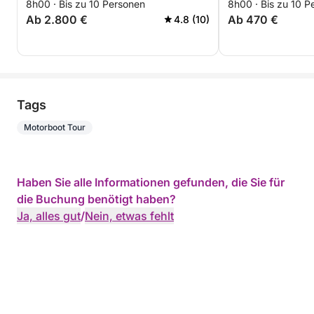
8h00 · Bis zu 10 Personen
8h00 · Bis zu 10 P
Neapel) oder (N
Ab 2.800 €
Ab 470 €
4.8 (10)
Neapel)
Tags
Motorboot Tour
Haben Sie alle Informationen gefunden, die Sie für
die Buchung benötigt haben?
Ja, alles gut
/
Nein, etwas fehlt