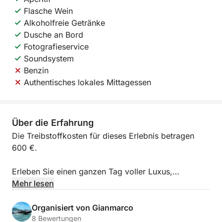
Flasche Wein
Alkoholfreie Getränke
Dusche an Bord
Fotografieservice
Soundsystem
Benzin
Authentisches lokales Mittagessen
Über die Erfahrung
Die Treibstoffkosten für dieses Erlebnis betragen
600 €.
Erleben Sie einen ganzen Tag voller Luxus,
Geschwindigkeit und Schönheit im Golf von Neapel
Mehr lesen
an Bord der prestigeträchtigen Sessa Marine C38 /
PASSION MARINE C38 (600 PS). Dieser
Organisiert von Gianmarco
Tagesausflug (ca. 8 Stunden) startet im eleganten
8 Bewertungen