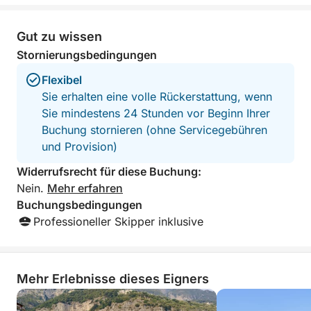
in einem empfohlenen traditionellen Restaurant in
Nerano abgerundet (Mittagessenkosten nicht
inbegriffen). Entspannung ist mit einer Außendusche
Gut zu wissen
und einer Flasche Prosecco zum Anstoßen
Stornierungsbedingungen
garantiert.
Flexibel
Sie erhalten eine volle Rückerstattung, wenn
Sie mindestens 24 Stunden vor Beginn Ihrer
Buchung stornieren (ohne Servicegebühren
und Provision)
Widerrufsrecht für diese Buchung:
Nein.
Mehr erfahren
Buchungsbedingungen
Professioneller Skipper inklusive
Mehr Erlebnisse dieses Eigners