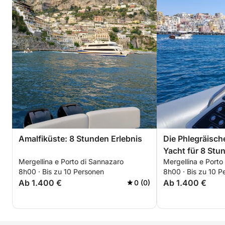
Amalfiküste: 8 Stunden Erlebnis
Die Phlegräische
Yacht für 8 Stu
Mergellina e Porto di Sannazaro
Mergellina e Porto
zwischen Procid
8h00 · Bis zu 10 Personen
8h00 · Bis zu 10 P
Ab 1.400 €
Ab 1.400 €
0 (0)