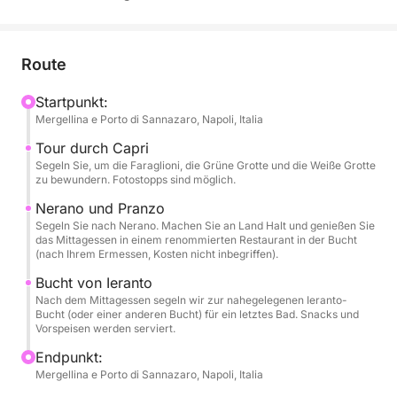
Hafen von Mergellina und ermöglicht es Ihnen, die
begehrtesten Sehenswürdigkeiten von Capri bis zur
Amalfiküste stilvoll zu erreichen.
Route
Die Kraft des 600-PS-Motors sorgt für eine schnelle
Startpunkt:
Mergellina e Porto di Sannazaro, Napoli, Italia
und äußerst komfortable Fahrt zum legendären
Capri. Sie bewundern die Faraglioni, erkunden
Tour durch Capri
Meereshöhlen und genießen ausgedehnte
Segeln Sie, um die Faraglioni, die Grüne Grotte und die Weiße Grotte
zu bewundern. Fotostopps sind möglich.
Badestopps im türkisfarbenen Wasser der Insel.
Anschließend führt die Route weiter zur Bucht von
Nerano und Pranzo
Segeln Sie nach Nerano. Machen Sie an Land Halt und genießen Sie
Nerano, dem Tor zur Amalfiküste und bekannt für
das Mittagessen in einem renommierten Restaurant in der Bucht
seine kulinarischen Spitzenleistungen.
(nach Ihrem Ermessen, Kosten nicht inbegriffen).
Bucht von Ieranto
Der Tag wird durch die Liebe zum Detail bereichert:
Nach dem Mittagessen segeln wir zur nahegelegenen Ieranto-
An Bord werden Sie mit einem Willkommensaperitif
Bucht (oder einer anderen Bucht) für ein letztes Bad. Snacks und
Vorspeisen werden serviert.
begrüßt und können während der Fahrt Snacks und
Häppchen genießen. Ihr kulinarisches Erlebnis an
Endpunkt:
Mergellina e Porto di Sannazaro, Napoli, Italia
Land wird durch die Möglichkeit eines Mittagessens