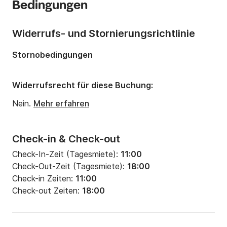
Bedingungen
Anzahl Plätze an Bord:
10 Personen
Anzahl Schlafplätze:
6
Widerrufs- und Stornierungsrichtlinie
Anzahl Badezimmer:
1
Stornobedingungen
Widerrufsrecht für diese Buchung:
Nein.
Mehr erfahren
Check-in & Check-out
Check-In-Zeit (Tagesmiete):
11:00
Check-Out-Zeit (Tagesmiete):
18:00
Check-in Zeiten:
11:00
Check-out Zeiten:
18:00