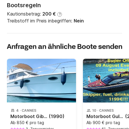
Bootsregeln
Kautionsbetrag:
200 €
?
Treibstoff im Preis inbegriffen:
Nein
Anfragen an ähnliche Boote senden
4
·
CANNES
10
·
CANNES
Motorboot Gib sea Jamaica 38 600PS
(1990)
Motorboot Gulf Craft Oryx 46 Fly 740PS
(
Ab
850 € pro tag
Ab
900 € pro tag
3
·
Topvermieter
61
·
Topvermiet