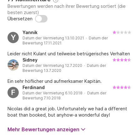
Bewertungen werden nach ihrer Bewertung sortiert (die
besten zuerst)
Beispiele für Treibstoffkosten (bar bei Einschiffung 
Übersetzen
zu entrichten):

Yannik
Y
- Entdeckungstour/Schwimmen rund um die Îles de 
Datum der Vermietung 13.10.2021 · Datum der
Bewertung 17.11.2021
Lérins (ca. 200 €)

Leider nicht Kulant und teilweise betrügerisches Verhalten
- Entdeckungstour Cap d'Antibes + Îles de Lérins 
Sidney
Datum der Vermietung 12.7.2020 · Datum der
(300 €)

Bewertung 13.7.2020
Ein sehr höflicher und aufmerksamer Kapitän.
- Criques de l'Estérel von La Napoule nach Agay + 
Ferdinand
Rückfahrt über die Îles de Lérins (450 €)

F
Datum der Vermietung 6.10.2018 · Datum der
Bewertung 7.10.2018
Rauchen ist auf dem Boot nicht gestattet (außer am 
Nicolas did a great job. Unfortunately we had a different
Badestrand AR). Alle Passagiere müssen schwimmen 
boat than booked, but anyhow-a wonderful day!
können. Haustiere sind nicht erlaubt.

Mehr Bewertungen anzeigen
Bis bald! Wir freuen uns, Sie an Bord begrüßen zu 