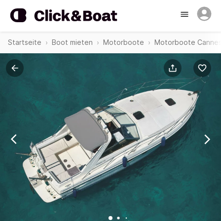
Startseite
Boot mieten
Motorboote
Motorboote Canne