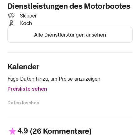
Austern usw.

Dienstleistungen des Motorbootes
Anlegeplatz in der Bucht von Cannes, Alpes 
Maritimes, nur einen Steinwurf von den Estérel- und 
Skipper
den Lérins-Inseln entfernt (möglicher Besuch der 
Koch
Abtei von Lérins, Weinprobe durch die Mönche, 
Alle Dienstleistungen ansehen
Anlegestelle für Restaurants und Spaziergänge)
Kalender
Füge Daten hinzu, um Preise anzuzeigen
Preisliste sehen
Daten löschen
4.9
(
)
26 Kommentare