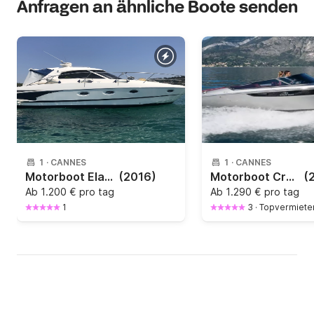
Anfragen an ähnliche Boote senden
1
·
CANNES
1
·
CANNES
Motorboot Elan Suntop 550PS
(2016)
Motorboot Cranchi E26 350PS
(
Ab
1.200 € pro tag
Ab
1.290 € pro tag
1
3
·
Topvermiete