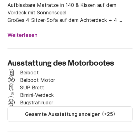
Aufblasbare Matratze in 140 & Kissen auf dem 
Vordeck mit Sonnensegel

Großes 4-Sitzer-Sofa auf dem Achterdeck + 4 
Sitzplätze

Quadratischer Tisch 6 Pers. + Küchentisch 4 Pers.

Weiterlesen
Gasküche, Backofen und Mikrowelle

Eiswürfel

Soundsystem für den Innen- und Außenbereich.

Ausstattung des Motorbootes
Bei kühlen Bedingungen sorgt die autonome 
Innenraumheizung von Eberpasher

Beiboot
Beiboot Motor
Preis inklusive Treibstoff für 2 Stunden Navigation, 
SUP Brett
Kapitänsservice.

Bimini-Verdeck
Bugstrahlruder
Tanken (Mahlzeiten) und Alkohol auf Ihre Kosten.

Gesamte Ausstattung anzeigen (+25)
Den Einkauf erledige ich bei Bedarf ganz nach Ihren 
Wünschen.

Südländische Gerichte, Aperitif zum Abendessen, 