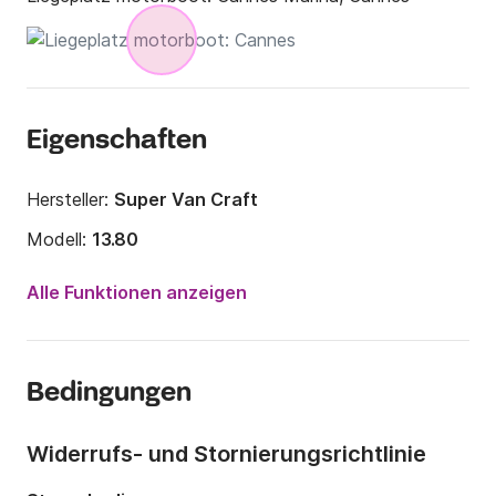
Eigenschaften
Hersteller:
Super Van Craft
Modell:
13.80
Motorleistung:
260PS
Alle Funktionen anzeigen
Länge:
13.8m
Jahr:
1977
Bedingungen
Anzahl Plätze an Bord:
12 Personen
Anzahl Kabinen:
2
Widerrufs- und Stornierungsrichtlinie
Anzahl Schlafplätze:
5