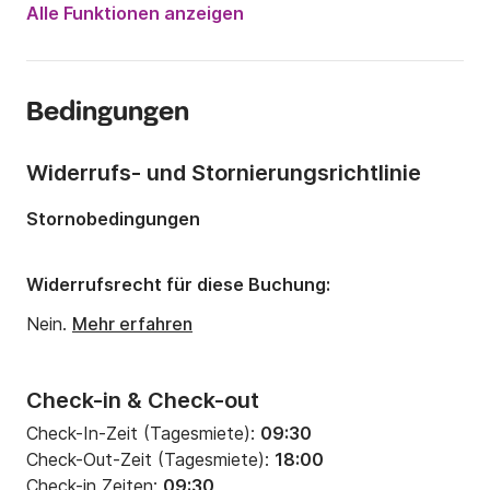
Motorleistung:
60PS
Alle Funktionen anzeigen
Länge:
4.8m
Jahr:
2010
Bedingungen
Anzahl Plätze an Bord:
5 Personen
Widerrufs- und Stornierungsrichtlinie
Stornobedingungen
Widerrufsrecht für diese Buchung:
Nein.
Mehr erfahren
Check-in & Check-out
Check-In-Zeit (Tagesmiete):
09:30
Check-Out-Zeit (Tagesmiete):
18:00
Check-in Zeiten:
09:30