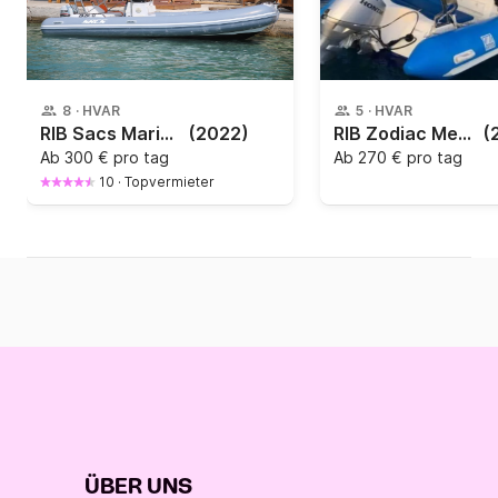
8
·
HVAR
5
·
HVAR
RIB Sacs Marine S640 115PS
(2022)
RIB Zodiac Medline
(
Ab
300 € pro tag
Ab
270 € pro tag
10
·
Topvermieter
ÜBER UNS