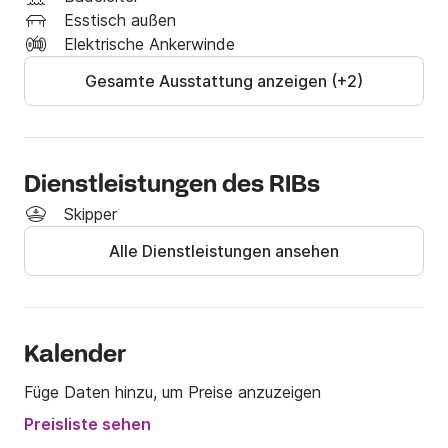
Kilometer erstreckt. Wenn Sie weiter in den Süden 
Esstisch außen
fahren, finden Sie Kyparissia, Methoni und Pylos, 
Elektrische Ankerwinde
allesamt historische Stätten.

Gesamte Ausstattung anzeigen (+2)
Inbegriffen:

- Skipper & Gastgeberin

- Treibstoff

Dienstleistungen des RIBs
- Snack, Wein, Säfte, Wasser

Skipper
Zögern Sie nicht, uns unter Click&Boat mehr zu 
Alle Dienstleistungen ansehen
melden!
Kalender
Füge Daten hinzu, um Preise anzuzeigen
Preisliste sehen