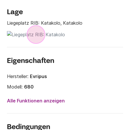
Lage
Liegeplatz RIB:
Katakolo, Katakolo
Eigenschaften
Hersteller:
Evripus
Modell:
680
Motorleistung:
225PS
Alle Funktionen anzeigen
Länge:
7.5m
Jahr:
2017
Bedingungen
Anzahl Plätze an Bord:
8 Personen