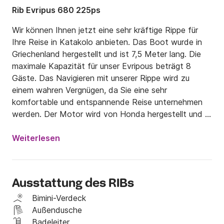
Rib Evripus 680 225ps
Wir können Ihnen jetzt eine sehr kräftige Rippe für 
Ihre Reise in Katakolo anbieten. Das Boot wurde in 
Griechenland hergestellt und ist 7,5 Meter lang. Die 
maximale Kapazität für unser Evripous beträgt 8 
Gäste. Das Navigieren mit unserer Rippe wird zu 
einem wahren Vergnügen, da Sie eine sehr 
komfortable und entspannende Reise unternehmen 
werden. Der Motor wird von Honda hergestellt und 
hat 225 PS.

Weiterlesen
Das Boot befindet sich in Katakolo, dem 
zweitgrößten Handelshafen in Griechenland. Es ist 
der ideale Ort für Ihre Reise nach Zakynthos. Wenn 
Ausstattung des RIBs
Sie keine Insel besuchen möchten, können Sie 
einfach nach Süden fahren und den bezaubernden 
Bimini-Verdeck
westlichen Peloponnes sehen. Zuerst begegnen Sie 
Außendusche
dem Strand von Zaharo, der sich über endlose 
Badeleiter