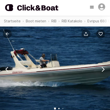
Startseite
Boot mieten
RIB
RIB Katakolo
Evripus 680 (