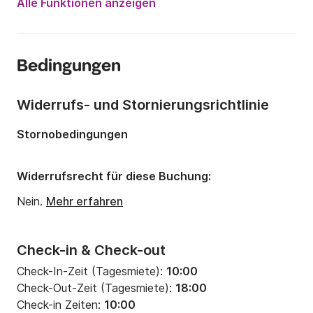
Alle Funktionen anzeigen
Länge:
6.4m
Jahr:
2020
Bedingungen
Anzahl Plätze an Bord:
6 Personen
Anzahl Kabinen:
1
Widerrufs- und Stornierungsrichtlinie
Anzahl Schlafplätze:
2
Stornobedingungen
Widerrufsrecht für diese Buchung:
Nein.
Mehr erfahren
Check-in & Check-out
Check-In-Zeit (Tagesmiete):
10:00
Check-Out-Zeit (Tagesmiete):
18:00
Check-in Zeiten:
10:00