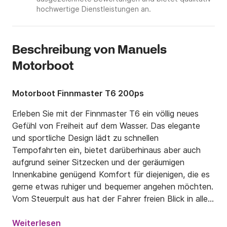
hochwertige Dienstleistungen an.
Beschreibung von Manuels
Motorboot
Motorboot Finnmaster T6 200ps
Erleben Sie mit der Finnmaster T6 ein völlig neues 
Gefühl von Freiheit auf dem Wasser. Das elegante 
und sportliche Design lädt zu schnellen 
Tempofahrten ein, bietet darüberhinaus aber auch 
aufgrund seiner Sitzecken und der geräumigen 
Innenkabine genügend Komfort für diejenigen, die es 
gerne etwas ruhiger und bequemer angehen möchten. 
Vom Steuerpult aus hat der Fahrer freien Blick in alle 
Richtungen und sollte das Wetter einmal umschlagen, 
kann man sich direkt in die Innenkabine zurückziehen. 
Weiterlesen