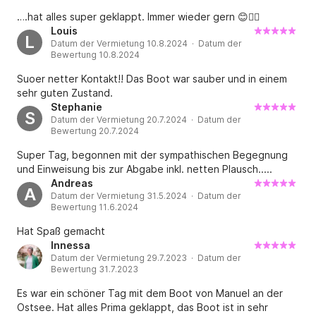
….hat alles super geklappt. Immer wieder gern 😊👍🏻
Louis
L
Datum der Vermietung 10.8.2024 · Datum der
Bewertung 10.8.2024
Suoer netter Kontakt!! Das Boot war sauber und in einem
sehr guten Zustand.
Stephanie
S
Datum der Vermietung 20.7.2024 · Datum der
Bewertung 20.7.2024
Super Tag, begonnen mit der sympathischen Begegnung
und Einweisung bis zur Abgabe inkl. netten Plausch.....
Andreas
A
Datum der Vermietung 31.5.2024 · Datum der
Bewertung 11.6.2024
Hat Spaß gemacht
Innessa
Datum der Vermietung 29.7.2023 · Datum der
Bewertung 31.7.2023
Es war ein schöner Tag mit dem Boot von Manuel an der
Ostsee. Hat alles Prima geklappt, das Boot ist in sehr