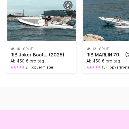
10
·
SPLIT
12
·
SPLIT
RIB Joker Boat Clubman 24 300PS
(2025)
RIB MARLIN 790 Pro Dynamic 250PS
(
Ab
450 € pro tag
Ab
450 € pro tag
2
·
Topvermieter
15
·
Topvermiet