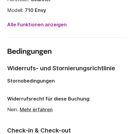
Modell:
710 Envy
Motorleistung:
250PS
Alle Funktionen anzeigen
Länge:
7.07m
Jahr:
2017
Bedingungen
Anzahl Plätze an Bord:
12 Personen
Widerrufs- und Stornierungsrichtlinie
Stornobedingungen
Widerrufsrecht für diese Buchung:
Nein.
Mehr erfahren
Check-in & Check-out