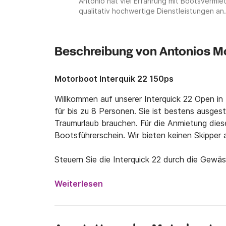
Antonio hat viel Erfahrung mit Bootsverm
qualitativ hochwertige Dienstleistungen an.
Beschreibung von Antonios M
Motorboot Interquik 22 150ps
Willkommen auf unserer Interquick 22 Open in Tr
für bis zu 8 Personen. Sie ist bestens ausgesta
Traumurlaub brauchen. Für die Anmietung diese
Bootsführerschein. Wir bieten keinen Skipper a
Steuern Sie die Interquick 22 durch die Gewäs
unvergessliches Erlebnis. Von Tribunj aus könn
nahegelegene Orte wie Šibenik, Vodice oder Mu
Weiterlesen
seine Weise besonders und einzigartig.

Bei Interesse arrangieren wir gerne auch So