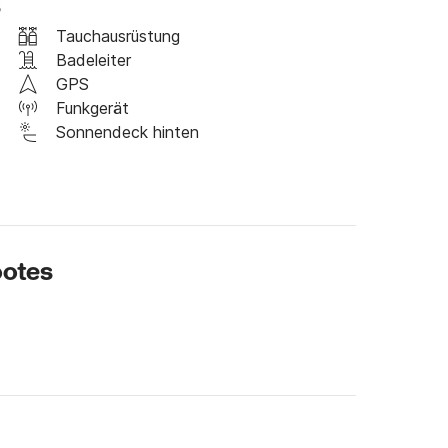
s
n Sie uns einfach vorher an!

Tauchausrüstung
 für weitere Informationen.

Badeleiter
GPS
Funkgerät
Sonnendeck hinten
ootes