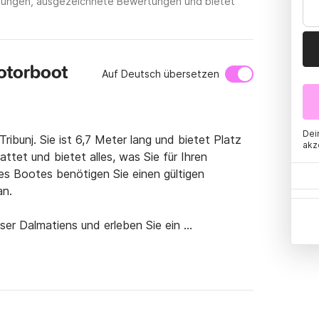
ietungen, ausgezeichnete Bewertungen und bietet
otorboot
Auf Deutsch übersetzen
Dei
ibunj. Sie ist 6,7 Meter lang und bietet Platz 
akz
ttet und bietet alles, was Sie für Ihren 
s Bootes benötigen Sie einen gültigen 
n.

ser Dalmatiens und erleben Sie ein 
en Sie überall hinfahren. Wir empfehlen Ihnen, 
rter zu erkunden. Jeder von ihnen ist auf 
nderangebote wie kostenlose Apartments und 