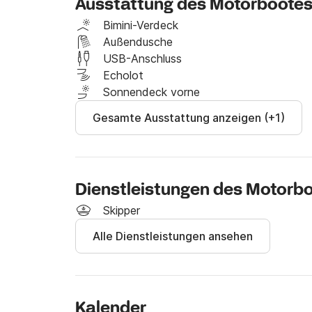
Ausstattung des Motorboote
kostenlose Abendessen im Restaurant. Spreche
Bimini-Verdeck
Bei Fragen erreichen Sie mich unter Click&Boat
Außendusche
USB-Anschluss
Bis bald!
Echolot
Sonnendeck vorne
Gesamte Ausstattung anzeigen (+1)
Dienstleistungen des Motorb
Skipper
Alle Dienstleistungen ansehen
Kalender