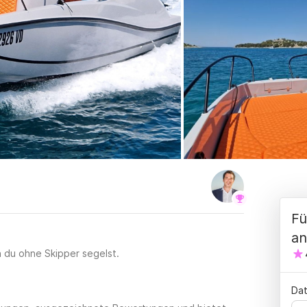
Fü
an
n du ohne Skipper segelst.
Dat