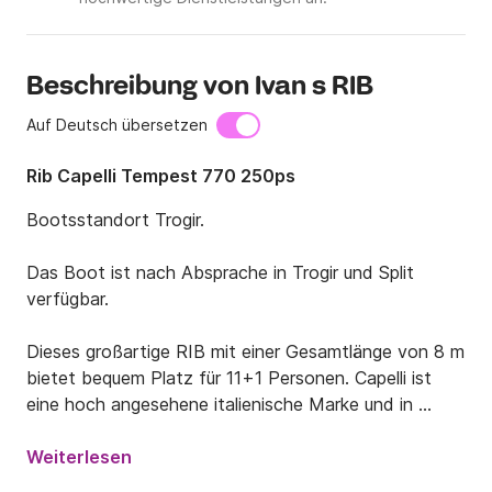
Beschreibung von Ivan s RIB
Auf Deutsch übersetzen
Rib Capelli Tempest 770 250ps
Bootsstandort Trogir.

Das Boot ist nach Absprache in Trogir und Split 
verfügbar.

Dieses großartige RIB mit einer Gesamtlänge von 8 m 
bietet bequem Platz für 11+1 Personen. Capelli ist 
eine hoch angesehene italienische Marke und in 
Kombination mit einem 250 PS starken Yamaha-
Motor gehört es zu den besten RIB-Booten seiner 
Weiterlesen
Klasse.
