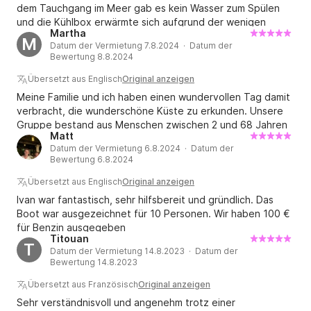
dem Tauchgang im Meer gab es kein Wasser zum Spülen
und die Kühlbox erwärmte sich aufgrund der wenigen
Martha
Eiswürfel im Inneren sehr schnell ...
M
Datum der Vermietung 7.8.2024 · Datum der
Bewertung 8.8.2024
Übersetzt aus Englisch
Original anzeigen
Meine Familie und ich haben einen wundervollen Tag damit
verbracht, die wunderschöne Küste zu erkunden. Unsere
Gruppe bestand aus Menschen zwischen 2 und 68 Jahren
Matt
und auf die individuellen Bedürfnisse jedes Einzelnen
Datum der Vermietung 6.8.2024 · Datum der
wurde gut eingegangen. Vielen Dank!
Bewertung 6.8.2024
Übersetzt aus Englisch
Original anzeigen
Ivan war fantastisch, sehr hilfsbereit und gründlich. Das
Boot war ausgezeichnet für 10 Personen. Wir haben 100 €
für Benzin ausgegeben
Titouan
T
Datum der Vermietung 14.8.2023 · Datum der
Bewertung 14.8.2023
Übersetzt aus Französisch
Original anzeigen
Sehr verständnisvoll und angenehm trotz einer