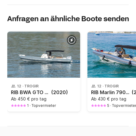
Anfragen an ähnliche Boote senden
12
·
TROGIR
12
·
TROGIR
RIB BWA GTO 26 SPORT 250PS
(2020)
RIB Marlin 790 Dynamic 250PS
(
Ab
450 € pro tag
Ab
430 € pro tag
1
·
Topvermieter
5
·
Topvermiete