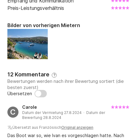
Empfang und Kommunikation
Insel Vis – Blaue Grotte – strengstens verboten. 
Preis-Leistungsverhältnis
(Jeder Versuch, die Insel zu besuchen, wird bestraft.)
Bilder von vorherigen Mietern
12 Kommentare
?
Bewertungen werden nach ihrer Bewertung sortiert (die
besten zuerst)
Übersetzen
Carole
C
Datum der Vermietung 27.8.2024 · Datum der
Bewertung 28.8.2024
Übersetzt aus Französisch
Original anzeigen
Das Boot war so, wie Ivan es vorgeschlagen hatte. Nach