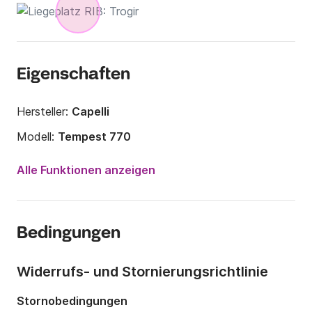
Eigenschaften
Hersteller:
Capelli
Modell:
Tempest 770
Motorleistung:
250PS
Alle Funktionen anzeigen
Länge:
8m
Jahr:
2025 (Renoviert in 2026)
Bedingungen
Anzahl Plätze an Bord:
12 Personen
Widerrufs- und Stornierungsrichtlinie
Stornobedingungen