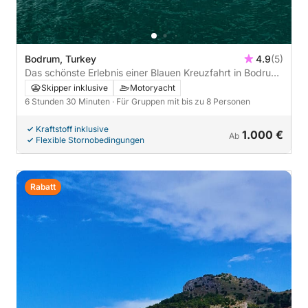
Bodrum, Turkey
4.9
(5)
Das schönste Erlebnis einer Blauen Kreuzfahrt in Bodrum
bietet k.y.g.
Skipper inklusive
Motoryacht
6 Stunden 30 Minuten
· Für Gruppen mit bis zu 8 Personen
Kraftstoff inklusive
1.000 €
Ab
Flexible Stornobedingungen
Rabatt