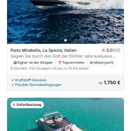
Porto Mirabello, La Spezia, Italien
5.0
(53)
Segeln Sie durch den Golf der Dichter: eine exklusive
Reise voller Poesie und Schönheit, Sonne und Meer.
Eigner ist der Skipper
Topvermieter
Motoryacht
8 Stunden
· Für Gruppen mit bis zu 10 Personen
Kraftstoff inklusive
1.750 €
Ab
Flexible Stornobedingungen
Sofortbuchung