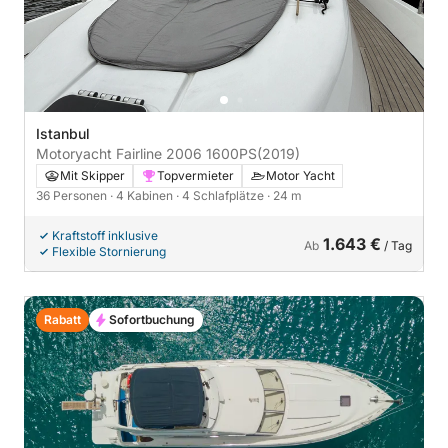
Istanbul
Motoryacht Fairline 2006 1600PS
(2019)
Mit Skipper
Topvermieter
Motor Yacht
36 Personen
· 4 Kabinen
· 4 Schlafplätze
· 24 m
Kraftstoff inklusive
1.643 €
Ab
/ Tag
Flexible Stornierung
Rabatt
Sofortbuchung