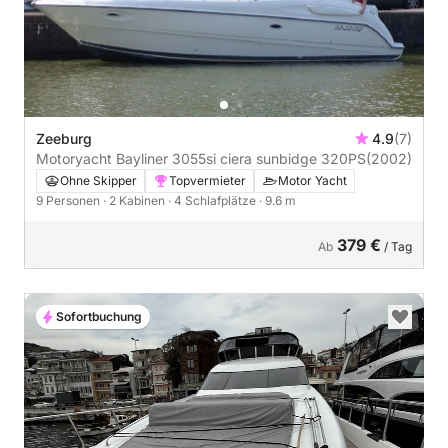
Zeeburg
4.9
(7)
Motoryacht Bayliner 3055si ciera sunbidge 320PS
(2002)
Ohne Skipper
Topvermieter
Motor Yacht
9 Personen
· 2 Kabinen
· 4 Schlafplätze
· 9.6 m
379 €
Ab
/ Tag
Sofortbuchung