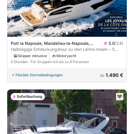
Port la Napoule, Mandelieu-la-Napoule,
5.0
(24)
Frankreich
Halbtägige Entdeckungstour zu den Lérins-Inseln – 5
Stunden Auszeit
Skipper inklusive
Motoryacht
5 Stunden
· Für Gruppen mit bis zu 8 Personen
1.490 €
Flexible Stornobedingungen
Ab
Sofortbuchung