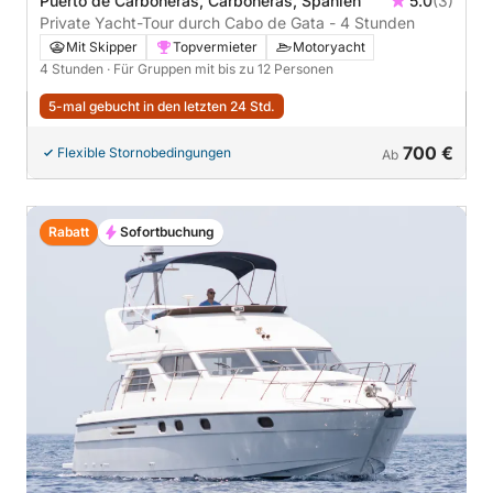
Puerto de Carboneras, Carboneras, Spanien
5.0
(3)
Private Yacht-Tour durch Cabo de Gata - 4 Stunden
Mit Skipper
Topvermieter
Motoryacht
4 Stunden
· Für Gruppen mit bis zu 12 Personen
5-mal gebucht in den letzten 24 Std.
700 €
Flexible Stornobedingungen
Ab
Rabatt
Sofortbuchung