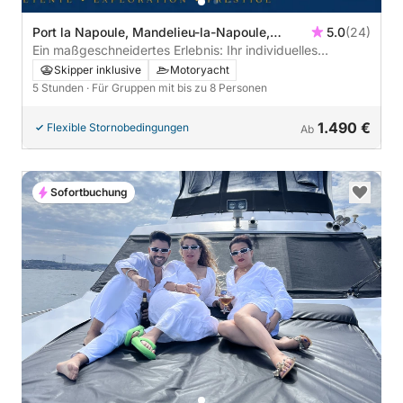
Port la Napoule, Mandelieu-la-Napoule,
5.0
(24)
Frankreich
Ein maßgeschneidertes Erlebnis: Ihr individuelles
Abenteuer, 100 % Spaß! (Ab 5 Uhr morgens)
Skipper inklusive
Motoryacht
5 Stunden
· Für Gruppen mit bis zu 8 Personen
1.490 €
Flexible Stornobedingungen
Ab
Sofortbuchung