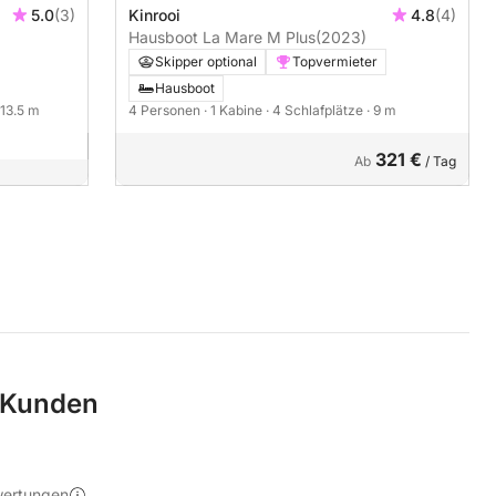
5.0
(3)
Kinrooi
4.8
(4)
Hausboot La Mare M Plus
(2023)
Skipper optional
Topvermieter
Hausboot
 13.5 m
4 Personen
· 1 Kabine
· 4 Schlafplätze
· 9 m
321 €
Ab
/ Tag
 Kunden
wertungen