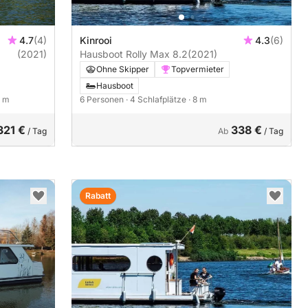
4.7
(4)
Kinrooi
4.3
(6)
(2021)
Hausboot Rolly Max 8.2
(2021)
Ohne Skipper
Topvermieter
Hausboot
9 m
6 Personen
· 4 Schlafplätze
· 8 m
321 €
338 €
/ Tag
Ab
/ Tag
Rabatt