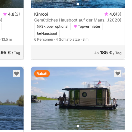
4.8
(2)
Kinrooi
4.6
(3)
3)
Gemütliches Hausboot auf der Maas,
(2020)
Niederlande/Belgien
Skipper optional
Topvermieter
Hausboot
· 13.5 m
6 Personen
· 4 Schlafplätze
· 8 m
495 €
185 €
/ Tag
Ab
/ Tag
Rabatt