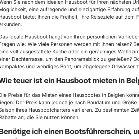
Wenn Sie nach dem idealen Hausboot für Ihren nächsten Ur
Möglichkeit, eine aufregende und einzigartige Erfahrung a
Hausboot bietet Ihnen die Freiheit, Ihre Reiseziele auf dem 
erkunden.
Das ideale Hausboot hängt von Ihren persönlichen Vorlieben
Fragen wie: Wie viele Personen werden mit Ihnen reisen? Be
eine voll ausgestattete Küche oder ein geräumiges Wohnzi
einer Dachterrasse, um den Panoramablick zu genießen? Ode
kompaktes und wendiges Boot, um abgelegene Gewässer z
Wie teuer ist ein Hausboot mieten in Bel
Die Preise für das Mieten eines Hausbootes in Belgien kö
liegen. Der Preis kann jedoch je nach Baudatum und Größe
Saison Ihres Hausbootcharters variieren. Zu bestimmten Ze
Rabatte an, die Sie nutzen können.
Benötige ich einen Bootsführerschein, u