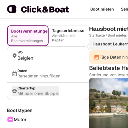
Boot mieten
Seh
Hausboot miet
Tageserlebnisse
Bootsvermietungen
Startseite
/
Boot mieten
Aktivitäten mit
Alle
Kapitän
Bootsvermietungen
Hausboot Leuker
Wo
Füge Daten hin
Belgien
Beliebteste H
Daten
Sortierung von Inser
Reisedaten hinzufügen
Chartertyp
Mit oder ohne Skipper
Bootstypen
Motor