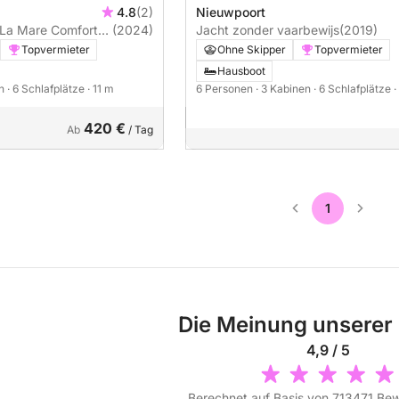
4.8
(2)
Nieuwpoort
 La Mare Comfort
(2024)
Jacht zonder vaarbewijs
(2019)
Topvermieter
Ohne Skipper
Topvermieter
Hausboot
en
· 6 Schlafplätze
· 11 m
6 Personen
· 3 Kabinen
· 6 Schlafplätze
·
420 €
Ab
/ Tag
1
Die Meinung unserer
4,9 / 5
Berechnet auf Basis von 713471 Be