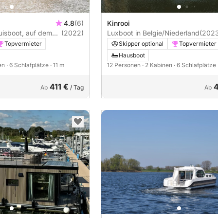
4.8
(6)
Kinrooi
uisboot, auf dem
(2022)
Luxboot in Belgie/Niederland
(202
land
Topvermieter
Skipper optional
Topvermieter
Hausboot
nen
· 6 Schlafplätze
· 11 m
12 Personen
· 2 Kabinen
· 6 Schlafplätze
411 €
Ab
/ Tag
Ab