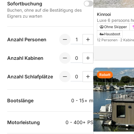
Sofortbuchung
Buchen, ohne auf die Bestätigung des
Kinrooi
Eigners zu warten
Luxe 6 persoons h
Maas in Belgie/Hol
Ohne Skipper
Hausboot
Anzahl Personen
12 Personen
· 2 Kabi
Anzahl Kabinen
Rabatt
Anzahl Schlafplätze
Bootslänge
0 - 15+ m
Motorleistung
0 - 400+ PS