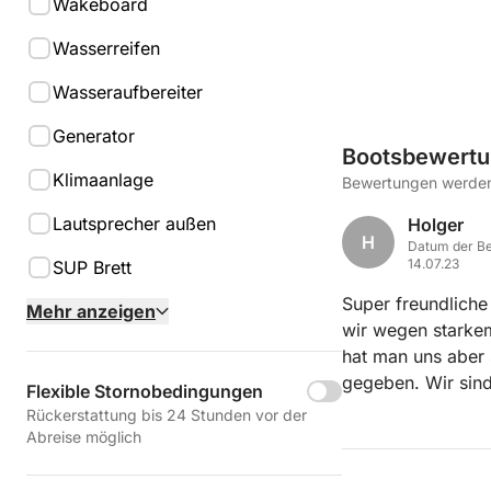
Wakeboard
Wasserreifen
Wasseraufbereiter
Generator
Bootsbewert
Klimaanlage
Bewertungen werden 
Lautsprecher außen
Holger
H
Datum der Be
14.07.23
SUP Brett
Super freundliche
Mehr anzeigen
wir wegen starkem
hat man uns aber 
gegeben. Wir sin
Flexible Stornobedingungen
wieder.
Rückerstattung bis 24 Stunden vor der
Abreise möglich