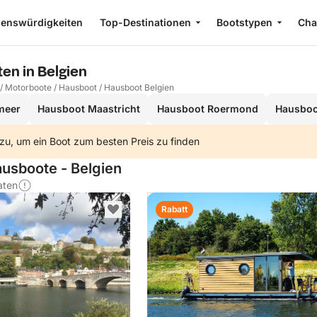
enswürdigkeiten
Top-Destinationen
Bootstypen
Cha
en in Belgien
/
Motorboote
/
Hausboot
/
Hausboot Belgien
meer
Hausboot Maastricht
Hausboot Roermond
Hausboo
zu, um ein Boot zum besten Preis zu finden
ausboote - Belgien
aten
Rabatt