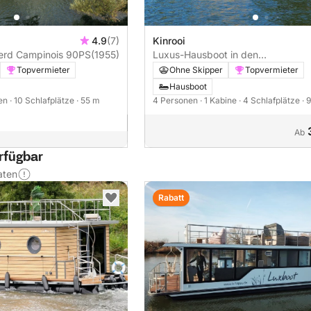
4.9
(7)
Kinrooi
Hausboot Dodewaerd Campinois 90PS
(1955)
Luxus-Hausboot in den
Niederlanden/Belgien
Topvermieter
Ohne Skipper
Topvermieter
Hausboot
nen
· 10 Schlafplätze
· 55 m
4 Personen
· 1 Kabine
· 4 Schlafplätze
· 
Ab
rfügbar
aten
Rabatt